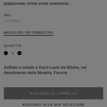
giapponese, forma ovale americana.
SKU
12476500
MAGGIORI INFORMAZIONI
QUANTITÀ
Rimuovi
Aggiungi
un
un
prodotto
prodotto
Soffiato e molato a Saint-Louis-lès-Bitche, nel
dipartimento della Mosella, Francia
AGGIUNGI AL CARRELLO
AGGIUNGI ALLA MIA SELEZIONE