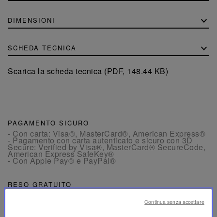
DIMENSIONI
SCHEDA TECNICA
Scarica la scheda tecnica (PDF, 148.44 KB)
PAGAMENTO SICURO
- Con carta: Visa®, MasterCard®, American Express®
- Pagamento con carta autenticato e sicuro con 3D
Secure: Verified by Visa®, MasterCard® SecureCode,
American Express SafeKey®
- Con Apple Pay® e PayPal®
RESO GRATUITO
Il reso è offerto entro 30 giorni dalla data dell’ordine in
Francia e in Europa.
Continua senza accettare