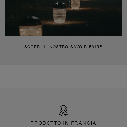
video
Video
YouTube,
lampada
portatile
mini
Folia
SCOPRI IL NOSTRO SAVOIR-FAIRE
Prodotto
in
Francia
PRODOTTO IN FRANCIA