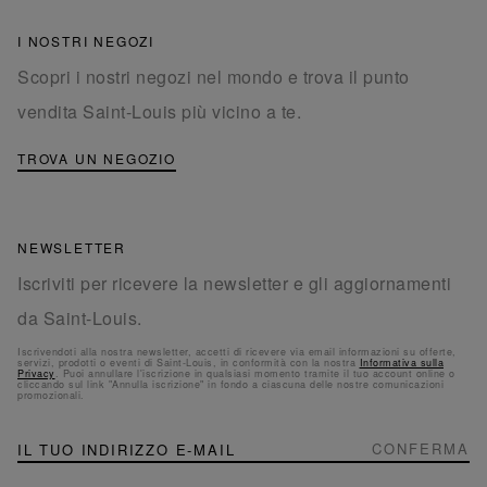
I NOSTRI NEGOZI
Scopri i nostri negozi nel mondo e trova il punto
vendita Saint-Louis più vicino a te.
TROVA UN NEGOZIO
NEWSLETTER
Iscriviti per ricevere la newsletter e gli aggiornamenti
da Saint-Louis.
Iscrivendoti alla nostra newsletter, accetti di ricevere via email informazioni su offerte,
servizi, prodotti o eventi di Saint-Louis, in conformità con la nostra
Informativa sulla
Privacy
. Puoi annullare l'iscrizione in qualsiasi momento tramite il tuo account online o
cliccando sul link "Annulla iscrizione" in fondo a ciascuna delle nostre comunicazioni
promozionali.
NEWSLETTER
Iscriviti
CONFERMA
alla