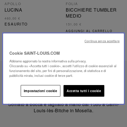
APOLLO
FOLIA
LUCINA
BICCHIERE TUMBLER
MEDIO
460,00 €
ESAURITO
151,00 €
AGGIUNGI AL CARRELLO
Continua senza accettare
Cookie SAINT-LOUIS.COM
Abbiamo aggiornato la nostra informativa sulla privacy.
Cliccando su «Accetta tutti i cookie», accetti l'utilizzo di cookie essenziali al
funzionamento del sito, per fini di personalizzazione, di statistica e di
pubblicità mirata, inclusi cookie di terze parti.
Prodotto
in
Francia
Impostazioni cookie
Accetta tutti i cookie
PRODOTTO IN FRANCIA
Soffiato a bocca e tagliato a mano dal 1586 a Saint-
Louis-lès-Bitche in Mosella.