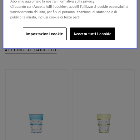
Abbiamo aggiornato la nostra informativa sulla privacy.
Cliccando su «Accetta tutti i cookie», accetti l'utilizzo di cookie essenziali al
funzionamento del sito, per fini di personalizzazione, di statistica e di
pubblicità mirata, inclusi cookie di terze parti.
TOMMY
TRIANON
BICCHIERE DA
SHOT AMETISTA
COCKTAIL VIOLA
Impostazioni cookie
Accetta tutti i cookie
220,00 €
580,00 €
AGGIUNGI AL CARRELLO
AGGIUNGI AL CARRELLO