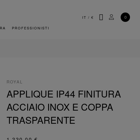
CERCA
IL MIO AC
0
IT
/
€
URA
PROFESSIONISTI
ROYAL
APPLIQUE IP44 FINITURA
ACCIAIO INOX E COPPA
TRASPARENTE
1.230,00 €