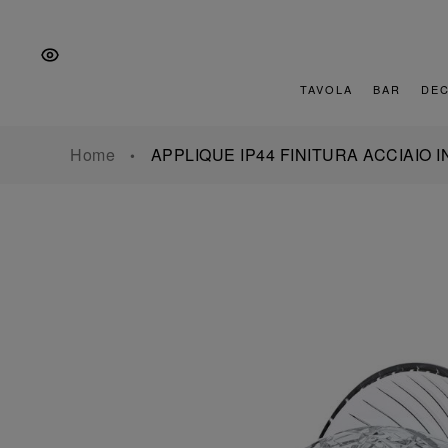
Vai
Salta
Vai
alla
al
al
navigazione
contenuto
piè
principale
di
TAVOLA
BAR
DE
pagina
Home
APPLIQUE IP44 FINITURA ACCIAIO