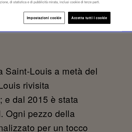
ione, di statistica e di pubblicità mirata, inclusi cookie di terze parti.
Impostazioni cookie
Accetta tutti i cookie
a Saint-Louis a metà del
ouis rivisita
; e dal 2015 è stata
l. Ogni pezzo della
alizzato per un tocco