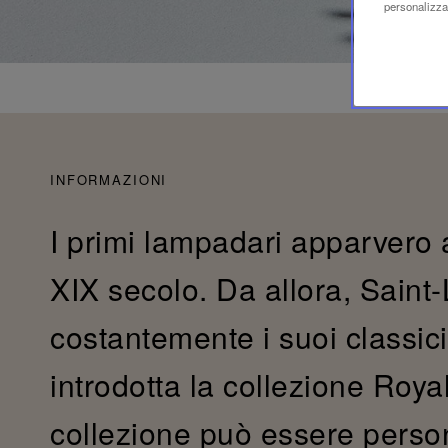
personalizzaz
INFORMAZIONI
I primi lampadari apparvero 
XIX secolo. Da allora, Saint-L
costantemente i suoi classici
introdotta la collezione Roya
collezione può essere person