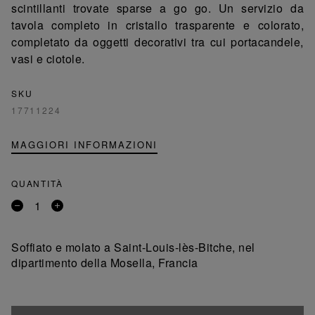
scintillanti trovate sparse a go go. Un servizio da
tavola completo in cristallo trasparente e colorato,
completato da oggetti decorativi tra cui portacandele,
vasi e ciotole.
SKU
17711224
MAGGIORI INFORMAZIONI
QUANTITÀ
Rimuovi
Aggiungi
un
un
prodotto
prodotto
Soffiato e molato a Saint-Louis-lès-Bitche, nel
dipartimento della Mosella, Francia