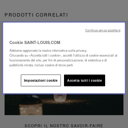
PRODOTTI CORRELATI
SAVOIR-FAIRE UNICO
Continua senza accettare
ILLUMINAZIONE FOLIA
Cookie SAINT-LOUIS.COM
Abbiamo aggiornato la nostra informativa sulla privacy.
Cliccando su «Accetta tutti i cookie», accetti l'utilizzo di cookie essenziali al
funzionamento del sito, per fini di personalizzazione, di statistica e di
pubblicità mirata, inclusi cookie di terze parti.
Riproduci
video
Impostazioni cookie
Accetta tutti i cookie
Video
YouTube,
lampada
portatile
mini
Folia
SCOPRI IL NOSTRO SAVOIR-FAIRE