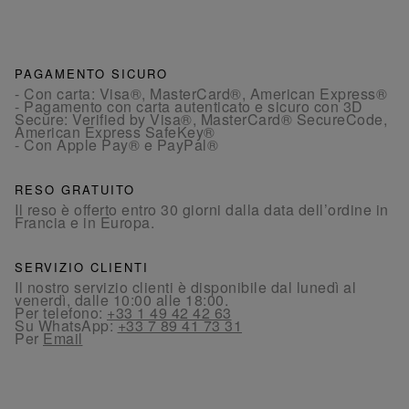
PAGAMENTO SICURO
- Con carta: Visa®, MasterCard®, American Express®
- Pagamento con carta autenticato e sicuro con 3D
Secure: Verified by Visa®, MasterCard® SecureCode,
American Express SafeKey®
- Con Apple Pay® e PayPal®
RESO GRATUITO
Il reso è offerto entro 30 giorni dalla data dell’ordine in
Francia e in Europa.
SERVIZIO CLIENTI
Il nostro servizio clienti è disponibile dal lunedì al
venerdì, dalle 10:00 alle 18:00.
Per telefono:
+33 1 49 42 42 63
Su WhatsApp:
+33 7 89 41 73 31
Per
Email