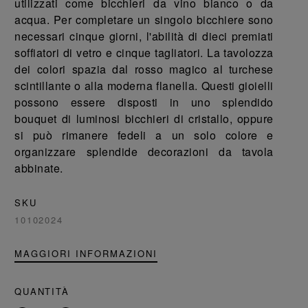
utilizzati come bicchieri da vino bianco o da
acqua. Per completare un singolo bicchiere sono
necessari cinque giorni, l'abilità di dieci premiati
soffiatori di vetro e cinque tagliatori. La tavolozza
dei colori spazia dal rosso magico al turchese
scintillante o alla moderna flanella. Questi gioielli
possono essere disposti in uno splendido
bouquet di luminosi bicchieri di cristallo, oppure
si può rimanere fedeli a un solo colore e
organizzare splendide decorazioni da tavola
abbinate.
SKU
10102024
MAGGIORI INFORMAZIONI
QUANTITÀ