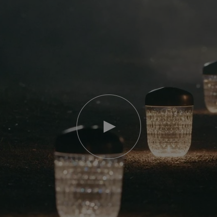
Riproduci
video
Video
YouTube,
lampada
portatile
mini
Folia