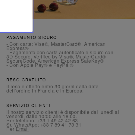
PAGAMENTO SICURO
- Con carta: Visa®, MasterCard®, American
Express®
- Pagamento con carta autenticato e sicuro con
3D Secure: Verified by Visa®, MasterCard®
SecureCode, American Express SafeKey®
- Con Apple Pay® e PayPal®
RESO GRATUITO
Il reso è offerto entro 30 giorni dalla data
dell’ordine in Francia e in Europa.
SERVIZIO CLIENTI
Il nostro servizio clienti è disponibile dal lunedì al
venerdì, dalle 10:00 alle 18:00.
Per telefono:
+33 1 49 42 42 63
Su WhatsApp:
+33 7 89 41 73 31
Per
Email