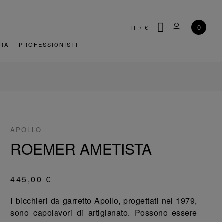
CERCA
IL MIO AC
0
IT
/
€
URA
PROFESSIONISTI
APOLLO
ROEMER AMETISTA
445,00 €
I bicchieri da garretto Apollo, progettati nel 1979,
sono capolavori di artigianato. Possono essere