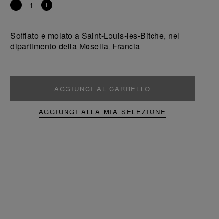
Rimuovi
Aggiungi
un
un
prodotto
prodotto
Soffiato e molato a Saint-Louis-lès-Bitche, nel
dipartimento della Mosella, Francia
AGGIUNGI AL CARRELLO
AGGIUNGI ALLA MIA SELEZIONE