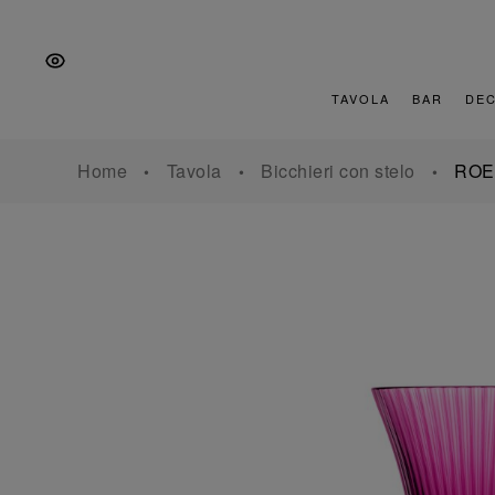
Vai
Salta
Vai
alla
al
al
navigazione
contenuto
piè
principale
di
TAVOLA
BAR
DE
pagina
Home
Tavola
Bicchieri con stelo
ROE