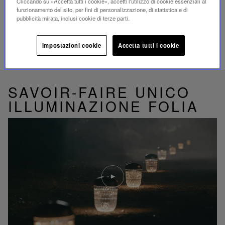
Cliccando su «Accetta tutti i cookie», accetti l'utilizzo di cookie essenziali al
funzionamento del sito, per fini di personalizzazione, di statistica e di
pubblicità mirata, inclusi cookie di terze parti.
Impostazioni cookie
Accetta tutti i cookie
PRODOTTI CORRELATI
SAVOIR-FAIRE UNICO
ILLUMINAZIONE FOLIA
Riproduci
video
Video
YouTube,
lampada
portatile
mini