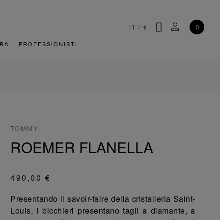
CERCA
IL MIO AC
0
IT
/
€
URA
PROFESSIONISTI
TOMMY
ROEMER FLANELLA
490,00 €
Presentando il savoir-faire della cristalleria Saint-
Louis, i bicchieri presentano tagli a diamante, a