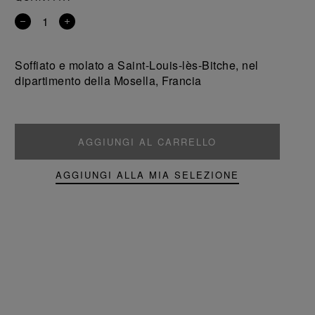
Rimuovi
Aggiungi
un
un
prodotto
prodotto
Soffiato e molato a Saint-Louis-lès-Bitche, nel
dipartimento della Mosella, Francia
AGGIUNGI AL CARRELLO
AGGIUNGI ALLA MIA SELEZIONE