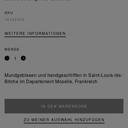
SKU
10192300
WEITERE INFORMATIONEN
MENGE
Entfernen
Ein
Sie
Produkt
ein
hinzufügen
Mundgeblasen und handgeschliffen in Saint-Louis-lès-
Produkt
Bitche im Departement Moselle, Frankreich
IN DEN WARENKORB
ZU MEINER AUSWAHL HINZUFÜGEN