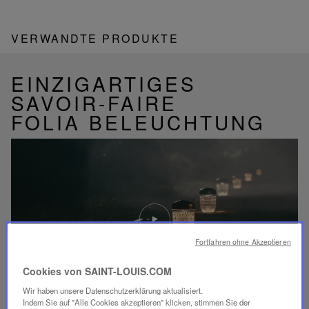
VERWANDTE PRODUKTE
EINZIGARTIGES
SAVOIR-FAIRE
FOLIA BELEUCHTUNG
Video
abspielen
YouTube-
Video,
Fortfahren ohne Akzeptieren
Folia
Mini-
Cookies von SAINT-LOUIS.COM
Portable-
Lampe
Wir haben unsere Datenschutzerklärung aktualisiert.
Indem Sie auf "Alle Cookies akzeptieren" klicken, stimmen Sie der