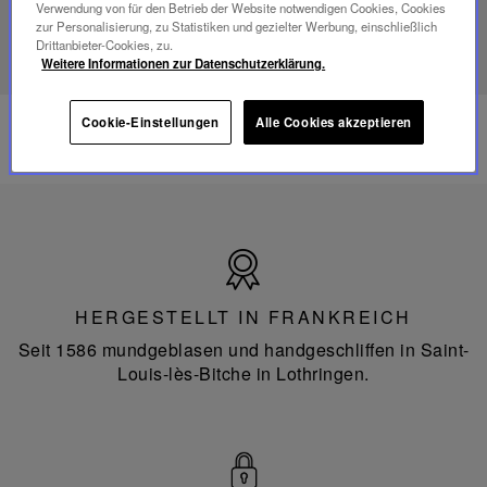
Verwendung von für den Betrieb der Website notwendigen Cookies, Cookies
ENTDECKEN SIE UNSER SAVOIR-FAIRE
zur Personalisierung, zu Statistiken und gezielter Werbung, einschließlich
Drittanbieter-Cookies, zu.
Weitere Informationen zur Datenschutzerklärung.
Cookie-Einstellungen
Alle Cookies akzeptieren
Hergestellt
in
Frankreich
HERGESTELLT IN FRANKREICH
Seit 1586 mundgeblasen und handgeschliffen in Saint-
Louis-lès-Bitche in Lothringen.