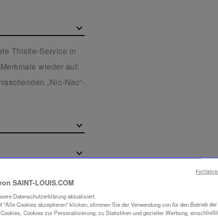
ete Thistle-Service in
n Merkmale wieder auf:
rraschenden „Nic-Nac“-
Fortfahr
von SAINT-LOUIS.COM
sere Datenschutzerklärung aktualisiert.
f "Alle Cookies akzeptieren" klicken, stimmen Sie der Verwendung von für den Betrieb de
Cookies, Cookies zur Personalisierung, zu Statistiken und gezielter Werbung, einschließl