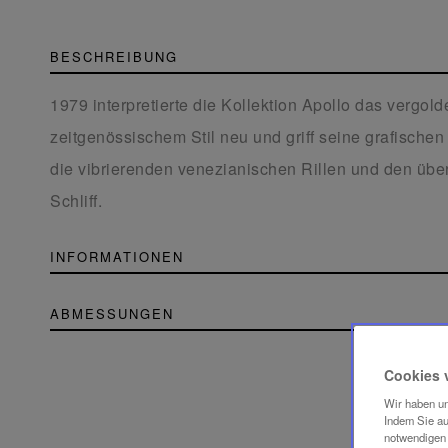
BESCHREIBUNG
1979 interpretierte die Kollektion Apollo das vergold
zeitgenössischem Stil neu und griff seine grafische
die vibrierenden venezianischen Rillen und den übe
Schliff.
INFORMATIONEN
ABMESSUNGEN
Cookies 
Wir haben un
Indem Sie au
notwendigen 