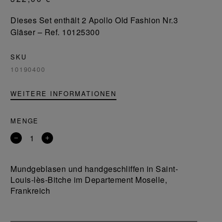
Dieses Set enthält 2 Apollo Old Fashion Nr.3
Gläser – Ref. 10125300
SKU
10190400
WEITERE INFORMATIONEN
MENGE
Entfernen
Ein
Sie
Produkt
ein
hinzufügen
Mundgeblasen und handgeschliffen in Saint-
Produkt
Louis-lès-Bitche im Departement Moselle,
Frankreich