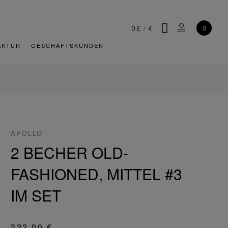
SUCHE
MEIN KONT
0
DE
/
€
AKTUR
GESCHÄFTSKUNDEN
APOLLO
2 BECHER OLD-
FASHIONED, MITTEL #3
IM SET
322,00 €