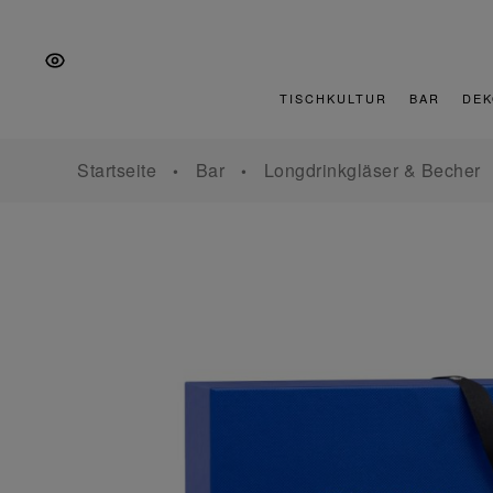
Zur
Zum
Zur
Hauptnavigation
Inhalt
Fußzeile
springen
springen
springen
TISCHKULTUR
BAR
DEK
Startseite
Bar
Longdrinkgläser & Becher