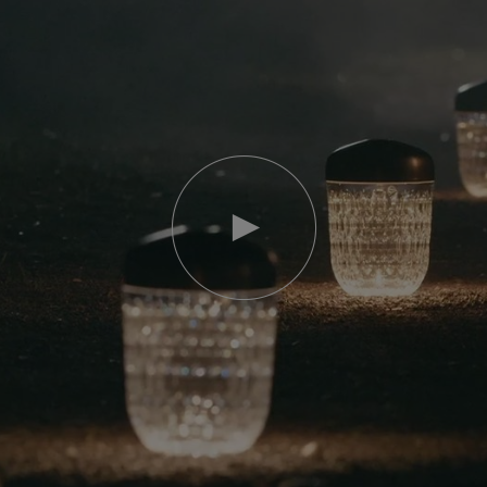
Video
abspielen
YouTube-
Video,
Folia
Mini-
Portable-
Lampe