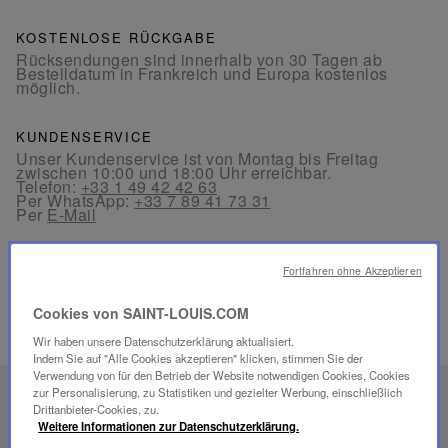
KOSTENLOSE RÜCKGABE
Rücksendungen sind innerhalb von 30 Tagen ab
Bestelldatum in Frankreich und Europa kostenlos
möglich.
KUNDENSERVICE
Unser Kundenservice ist von Montag bis Freitag
zwischen 10:00 und 18:00 Uhr erreichbar.
Telefon:
+33 1 49 42 42 63
Per WhatsApp:
+33 7 89 41 73 31
Per
E-Mail
Fortfahren ohne Akzeptieren
Cookies von SAINT-LOUIS.COM
VERWANDTE PRODUKTE
Wir haben unsere Datenschutzerklärung aktualisiert.
Indem Sie auf "Alle Cookies akzeptieren" klicken, stimmen Sie der
Verwendung von für den Betrieb der Website notwendigen Cookies, Cookies
zur Personalisierung, zu Statistiken und gezielter Werbung, einschließlich
EINZIGARTIGES
Drittanbieter-Cookies, zu.
SAVOIR-FAIRE
Weitere Informationen zur Datenschutzerklärung.