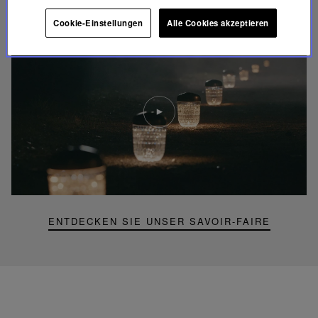
FOLIA BELEUCHTUNG
Cookie-Einstellungen
Alle Cookies akzeptieren
Video
abspielen
YouTube-
Video,
Folia
Mini-
Portable-
Lampe
ENTDECKEN SIE UNSER SAVOIR-FAIRE