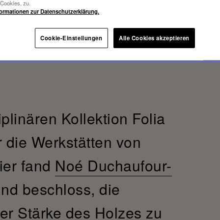
-Cookies, zu.
formationen zur Datenschutzerklärung.
Cookie-Einstellungen
Alle Cookies akzeptieren
iplinären Kollektion Folia
r die Werkstätten von
ier fand
Noé Duchaufour-
und beschloss, die
 der Stärke des Holzes zu