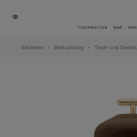
Zur
Zum
Zur
Hauptnavigation
Inhalt
Fußzeile
springen
springen
springen
TISCHKULTUR
BAR
DEK
Startseite
Beleuchtung
Tisch- und Stehle