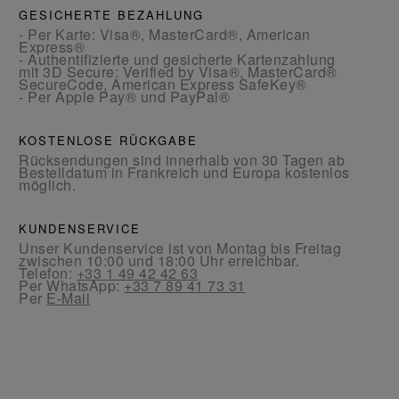
GESICHERTE BEZAHLUNG
- Per Karte: Visa®, MasterCard®, American
Express®
- Authentifizierte und gesicherte Kartenzahlung
mit 3D Secure: Verified by Visa®, MasterCard®
SecureCode, American Express SafeKey®
- Per Apple Pay® und PayPal®
KOSTENLOSE RÜCKGABE
Rücksendungen sind innerhalb von 30 Tagen ab
Bestelldatum in Frankreich und Europa kostenlos
möglich.
KUNDENSERVICE
Unser Kundenservice ist von Montag bis Freitag
zwischen 10:00 und 18:00 Uhr erreichbar.
Telefon:
+33 1 49 42 42 63
Per WhatsApp:
+33 7 89 41 73 31
Per
E-Mail