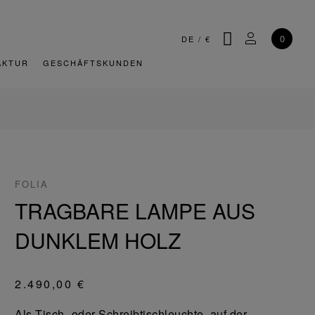
SUCHE
MEIN KONT
0
DE
/
€
AKTUR
GESCHÄFTSKUNDEN
FOLIA
TRAGBARE LAMPE AUS
DUNKLEM HOLZ
2.490,00 €
Als Tisch- oder Schreibtischleuchte, auf der