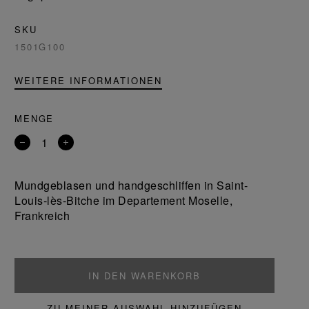
SKU
1501G100
WEITERE INFORMATIONEN
MENGE
Entfernen
Ein
Sie
Produkt
ein
hinzufügen
Mundgeblasen und handgeschliffen in Saint-
Produkt
Louis-lès-Bitche im Departement Moselle,
Frankreich
IN DEN WARENKORB
ZU MEINER AUSWAHL HINZUFÜGEN