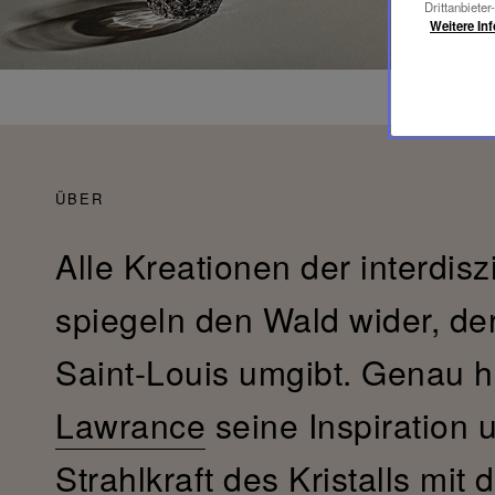
Drittanbieter
Weitere In
ÜBER
Alle Kreationen der interdisz
spiegeln den Wald wider, de
Saint-Louis umgibt. Genau h
Lawrance
seine Inspiration 
Strahlkraft des Kristalls mit