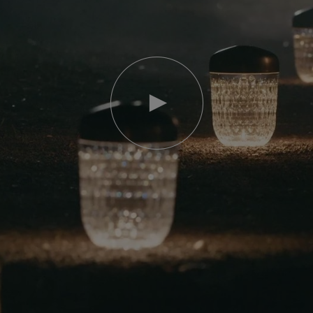
Video
abspielen
YouTube-
Video,
Folia
Mini-
Portable-
Lampe