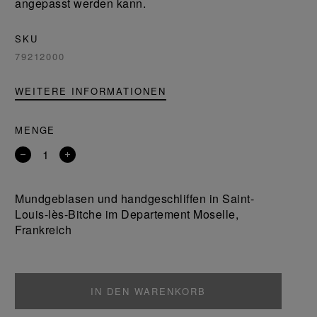
angepasst werden kann.
SKU
79212000
WEITERE INFORMATIONEN
MENGE
Entfernen
Ein
Sie
Produkt
ein
hinzufügen
Mundgeblasen und handgeschliffen in Saint-
Produkt
Louis-lès-Bitche im Departement Moselle,
Frankreich
IN DEN WARENKORB