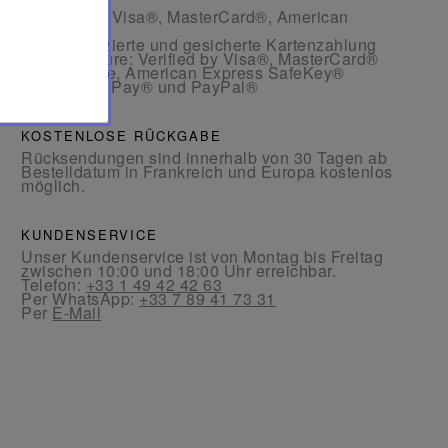
- Per Karte: Visa®, MasterCard®, American
Express®
- Authentifizierte und gesicherte Kartenzahlung
mit 3D Secure: Verified by Visa®, MasterCard®
SecureCode, American Express SafeKey®
- Per Apple Pay® und PayPal®
KOSTENLOSE RÜCKGABE
Rücksendungen sind innerhalb von 30 Tagen ab
Bestelldatum in Frankreich und Europa kostenlos
möglich.
KUNDENSERVICE
Unser Kundenservice ist von Montag bis Freitag
zwischen 10:00 und 18:00 Uhr erreichbar.
Telefon:
+33 1 49 42 42 63
Per WhatsApp:
+33 7 89 41 73 31
Per
E-Mail