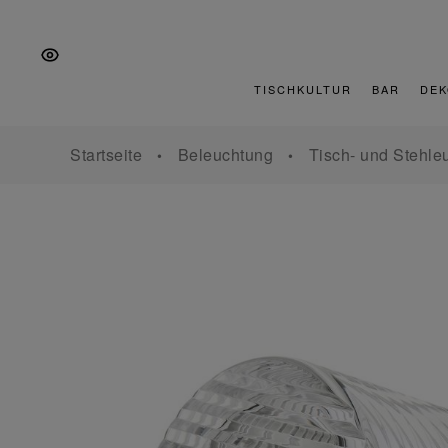
Zur
Zum
Zur
Hauptnavigation
Inhalt
Fußzeile
springen
springen
springen
TISCHKULTUR
BAR
DEK
Startseite
Beleuchtung
Tisch- und Stehle