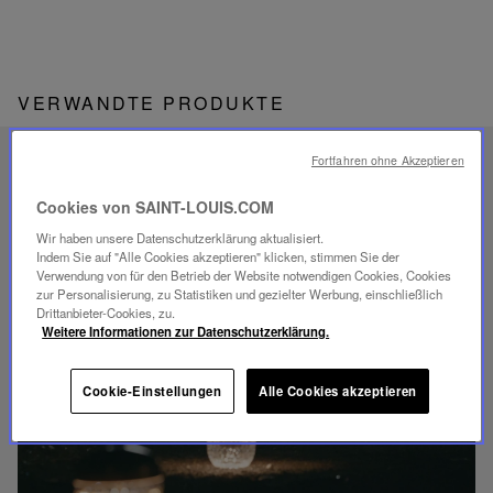
VERWANDTE PRODUKTE
Fortfahren ohne Akzeptieren
EINZIGARTIGES
SAVOIR-FAIRE
Cookies von SAINT-LOUIS.COM
FOLIA BELEUCHTUNG
Wir haben unsere Datenschutzerklärung aktualisiert.
Indem Sie auf "Alle Cookies akzeptieren" klicken, stimmen Sie der
Verwendung von für den Betrieb der Website notwendigen Cookies, Cookies
zur Personalisierung, zu Statistiken und gezielter Werbung, einschließlich
Drittanbieter-Cookies, zu.
Weitere Informationen zur Datenschutzerklärung.
Video
abspielen
Cookie-Einstellungen
Alle Cookies akzeptieren
YouTube-
Video,
Folia
Mini-
Portable-