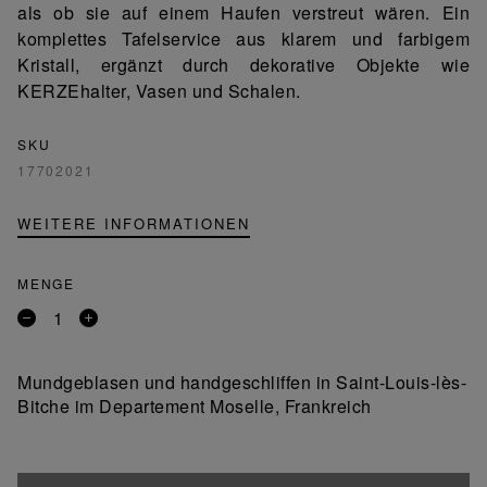
als ob sie auf einem Haufen verstreut wären. Ein
komplettes Tafelservice aus klarem und farbigem
Kristall, ergänzt durch dekorative Objekte wie
KERZEhalter, Vasen und Schalen.
SKU
17702021
WEITERE INFORMATIONEN
MENGE
Entfernen
Ein
Sie
Produkt
ein
hinzufügen
Mundgeblasen und handgeschliffen in Saint-Louis-lès-
Produkt
Bitche im Departement Moselle, Frankreich