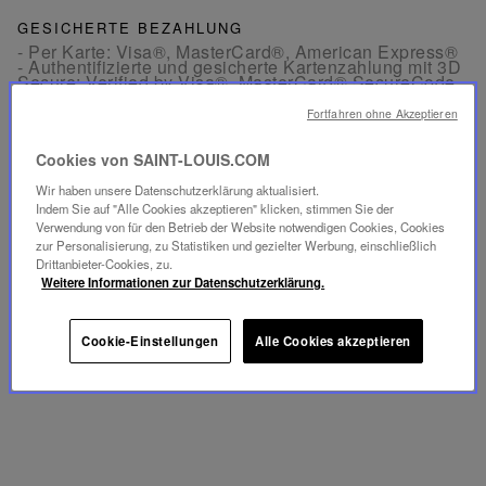
GESICHERTE BEZAHLUNG
- Per Karte: Visa®, MasterCard®, American Express®
- Authentifizierte und gesicherte Kartenzahlung mit 3D
Secure: Verified by Visa®, MasterCard® SecureCode,
American Express SafeKey®
- Per Apple Pay® und PayPal®
Fortfahren ohne Akzeptieren
Cookies von SAINT-LOUIS.COM
KOSTENLOSE RÜCKGABE
Rücksendungen sind innerhalb von 30 Tagen ab
Wir haben unsere Datenschutzerklärung aktualisiert.
Bestelldatum in Frankreich und Europa kostenlos
Indem Sie auf "Alle Cookies akzeptieren" klicken, stimmen Sie der
möglich.
Verwendung von für den Betrieb der Website notwendigen Cookies, Cookies
zur Personalisierung, zu Statistiken und gezielter Werbung, einschließlich
Drittanbieter-Cookies, zu.
KUNDENSERVICE
Weitere Informationen zur Datenschutzerklärung.
Unser Kundenservice ist von Montag bis Freitag
zwischen 10:00 und 18:00 Uhr erreichbar.
Telefon:
+33 1 49 42 42 63
Per WhatsApp:
+33 7 89 41 73 31
Cookie-Einstellungen
Alle Cookies akzeptieren
Per
E-Mail