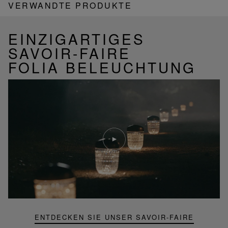
VERWANDTE PRODUKTE
EINZIGARTIGES
SAVOIR-FAIRE
FOLIA BELEUCHTUNG
Video
abspielen
YouTube-
Video,
Folia
Mini-
Portable-
Lampe
ENTDECKEN SIE UNSER SAVOIR-FAIRE