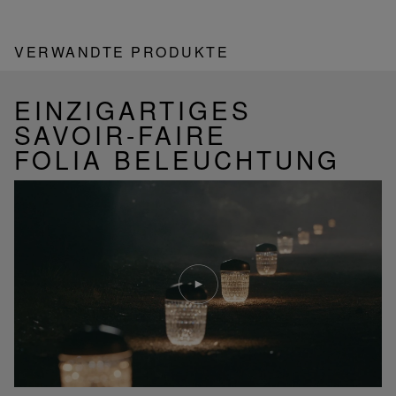
VERWANDTE PRODUKTE
EINZIGARTIGES
SAVOIR-FAIRE
FOLIA BELEUCHTUNG
Video
abspielen
YouTube-
Video,
Folia
Mini-
Portable-
Lampe