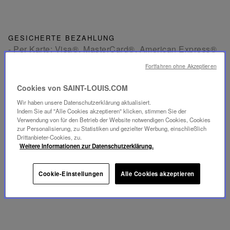
GESICHERTE BEZAHLUNG
- Per Karte: Visa®, MasterCard®, American Express®
- Authentifizierte und gesicherte Kartenzahlung mit 3D
Secure: Verified by Visa®, MasterCard® SecureCode,
Fortfahren ohne Akzeptieren
American Express SafeKey®
- Per Apple Pay® und PayPal®
Cookies von SAINT-LOUIS.COM
Wir haben unsere Datenschutzerklärung aktualisiert.
KOSTENLOSE RÜCKGABE
Indem Sie auf "Alle Cookies akzeptieren" klicken, stimmen Sie der
Rücksendungen sind innerhalb von 30 Tagen ab
Verwendung von für den Betrieb der Website notwendigen Cookies, Cookies
Bestelldatum in Frankreich und Europa kostenlos
möglich.
zur Personalisierung, zu Statistiken und gezielter Werbung, einschließlich
Drittanbieter-Cookies, zu.
Weitere Informationen zur Datenschutzerklärung.
KUNDENSERVICE
Unser Kundenservice ist von Montag bis Freitag
zwischen 10:00 und 18:00 Uhr erreichbar.
Cookie-Einstellungen
Alle Cookies akzeptieren
Telefon:
+33 1 49 42 42 63
Per WhatsApp:
+33 7 89 41 73 31
Per
E-Mail