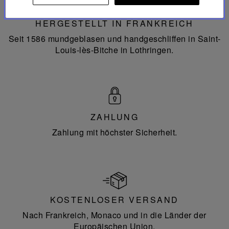
in
Frankreich
HERGESTELLT IN FRANKREICH
Seit 1586 mundgeblasen und handgeschliffen in Saint-
Louis-lès-Bitche in Lothringen.
ZAHLUNG
Zahlung mit höchster Sicherheit.
KOSTENLOSER VERSAND
Nach Frankreich, Monaco und in die Länder der
Europäischen Union.