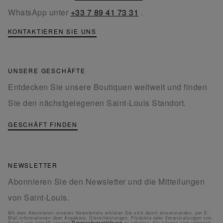
WhatsApp unter
+33 7 89 41 73 31
.
KONTAKTIEREN SIE UNS
UNSERE GESCHÄFTE
Entdecken Sie unsere Boutiquen weltweit und finden
Sie den nächstgelegenen Saint-Louis Standort.
GESCHÄFT FINDEN
NEWSLETTER
Abonnieren Sie den Newsletter und die Mitteilungen
von Saint-Louis.
Mit dem Abonnieren unseres Newsletters erklären Sie sich damit einverstanden, per E-
Mail Informationen über Angebote, Dienstleistungen, Produkte oder Veranstaltungen von
Saint-Louis gemäß unserer
Datenschutzerklärung
zu erhalten. Sie können sich jederzeit