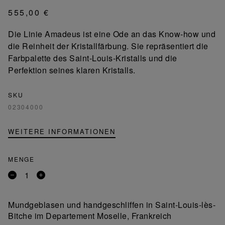
555,00 €
Die Linie Amadeus ist eine Ode an das Know-how und
die Reinheit der Kristallfärbung. Sie repräsentiert die
Farbpalette des Saint-Louis-Kristalls und die
Perfektion seines klaren Kristalls.
SKU
02304000
WEITERE INFORMATIONEN
MENGE
Entfernen
Ein
Sie
Produkt
ein
hinzufügen
Mundgeblasen und handgeschliffen in Saint-Louis-lès-
Produkt
Bitche im Departement Moselle, Frankreich