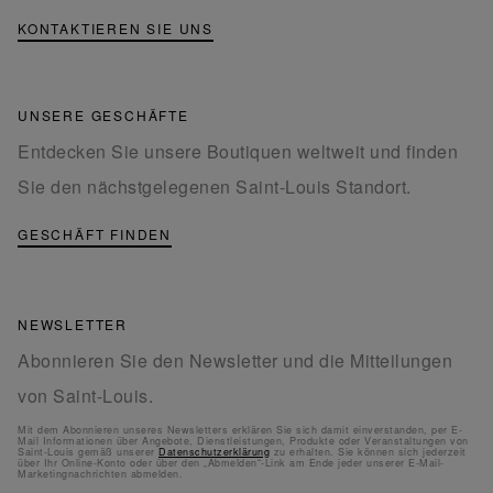
KONTAKTIEREN SIE UNS
UNSERE GESCHÄFTE
Entdecken Sie unsere Boutiquen weltweit und finden
Sie den nächstgelegenen Saint-Louis Standort.
GESCHÄFT FINDEN
NEWSLETTER
Abonnieren Sie den Newsletter und die Mitteilungen
von Saint-Louis.
Mit dem Abonnieren unseres Newsletters erklären Sie sich damit einverstanden, per E-
Mail Informationen über Angebote, Dienstleistungen, Produkte oder Veranstaltungen von
Saint-Louis gemäß unserer
Datenschutzerklärung
zu erhalten. Sie können sich jederzeit
über Ihr Online-Konto oder über den „Abmelden“-Link am Ende jeder unserer E-Mail-
Marketingnachrichten abmelden.