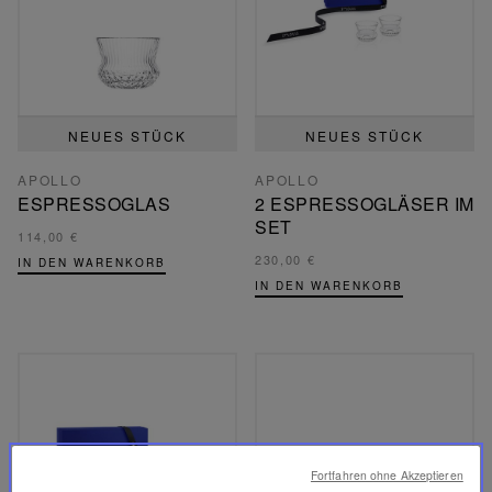
NEUES STÜCK
NEUES STÜCK
APOLLO
APOLLO
ESPRESSOGLAS
2 ESPRESSOGLÄSER IM
SET
114,00 €
230,00 €
IN DEN WARENKORB
IN DEN WARENKORB
Fortfahren ohne Akzeptieren