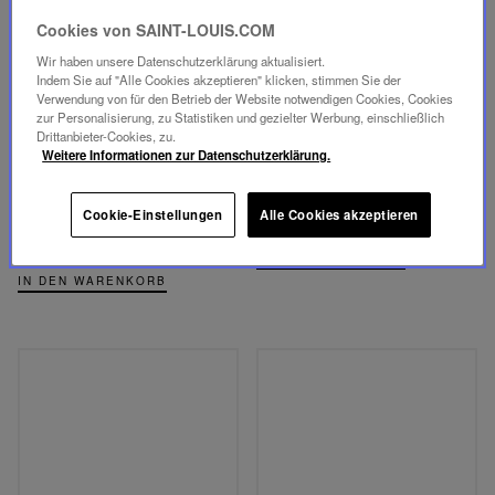
Cookies von SAINT-LOUIS.COM
Wir haben unsere Datenschutzerklärung aktualisiert.
Indem Sie auf "Alle Cookies akzeptieren" klicken, stimmen Sie der
Verwendung von für den Betrieb der Website notwendigen Cookies, Cookies
zur Personalisierung, zu Statistiken und gezielter Werbung, einschließlich
NEUES STÜCK
NEUES STÜCK
Drittanbieter-Cookies, zu.
Weitere Informationen zur Datenschutzerklärung.
APOLLO
APOLLO
6 ESPRESSOGLÄSER IM
GROSSE TEEKANNE
Cookie-Einstellungen
Alle Cookies akzeptieren
SET
655,00 €
685,00 €
IN DEN WARENKORB
IN DEN WARENKORB