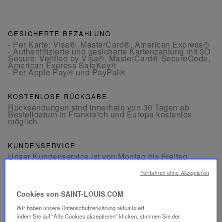
GESICHERTE BEZAHLUNG
- Per Karte: Visa®, MasterCard®, American Express®
- Authentifizierte und gesicherte Kartenzahlung mit 3D
Secure: Verified by Visa®, MasterCard® SecureCode,
American Express SafeKey®
- Per Apple Pay® und PayPal®
KOSTENLOSE RÜCKGABE
Rücksendungen sind innerhalb von 30 Tagen ab
Bestelldatum in Frankreich und Europa kostenlos
möglich.
KUNDENSERVICE
Unser Kundenservice ist von Montag bis Freitag
zwischen 10:00 und 18:00 Uhr erreichbar.
Telefon:
+33 1 49 42 42 63
Fortfahren ohne Akzeptieren
Per WhatsApp:
+33 7 89 41 73 31
Per
E-Mail
Cookies von SAINT-LOUIS.COM
Wir haben unsere Datenschutzerklärung aktualisiert.
Indem Sie auf "Alle Cookies akzeptieren" klicken, stimmen Sie der