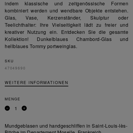
indem klassische und zeitgenössische Formen
kombiniert werden und wendbare Objekte entstehen.
Glas, Vase, Kerzenständer, Skulptur oder
Teelichthalter: Ihre Vielseitigkeit lädt zu freier und
kreativer Nutzung ein. Entdecken Sie die gesamte
Kollektion! Dunkelblaues Chambord-Glas und
hellblaues Tommy portweinglas.
SKU
47049690
WEITERE INFORMATIONEN
MENGE
Entfernen
Ein
Sie
Produkt
ein
hinzufügen
Mundgeblasen und handgeschliffen in Saint-Louis-lès-
Produkt
Bitche im Departement Moselle, Frankreich