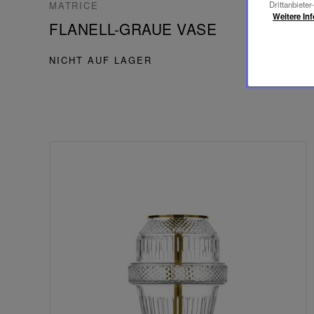
7.250,00 €
Drittanbieter
MATRICE
Weitere In
FLANELL-GRAUE VASE
NICHT AUF LAGER