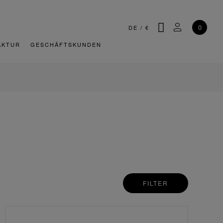
SUCHE
MEIN KONT
0
DE
/
€
AKTUR
GESCHÄFTSKUNDEN
FILTER