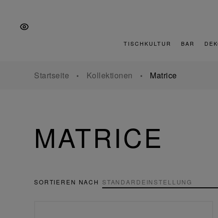
Zur
Zum
Zur
Hauptnavigation
Inhalt
Fußzeile
springen
springen
springen
TISCHKULTUR
BAR
DEK
Startseite
Kollektionen
Matrice
MATRICE
SORTIEREN NACH