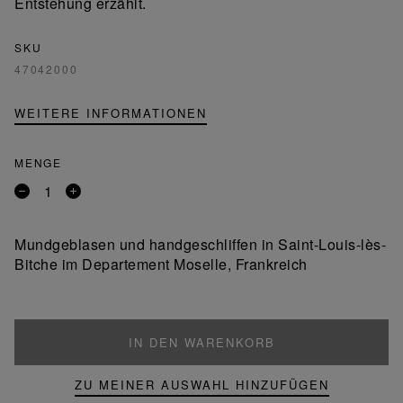
Entstehung erzählt.
SKU
47042000
WEITERE INFORMATIONEN
MENGE
Entfernen
Ein
Sie
Produkt
ein
hinzufügen
Mundgeblasen und handgeschliffen in Saint-Louis-lès-
Produkt
Bitche im Departement Moselle, Frankreich
IN DEN WARENKORB
ZU MEINER AUSWAHL HINZUFÜGEN