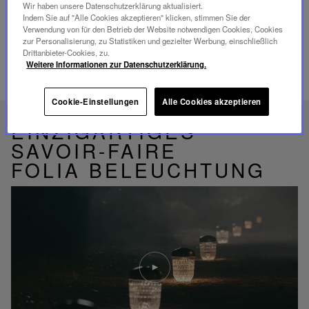
Wir haben unsere Datenschutzerklärung aktualisiert.
Indem Sie auf "Alle Cookies akzeptieren" klicken, stimmen Sie der
Verwendung von für den Betrieb der Website notwendigen Cookies, Cookies
zur Personalisierung, zu Statistiken und gezielter Werbung, einschließlich
Drittanbieter-Cookies, zu.
Weitere Informationen zur Datenschutzerklärung.
VERWANDTE PRODUKTE
Cookie-Einstellungen
Alle Cookies akzeptieren
EINZIGARTIGES
SAVOIR-FAIRE
FOLIA BELEUCHTUNG
Video
abspielen
YouTube-
Video,
Folia