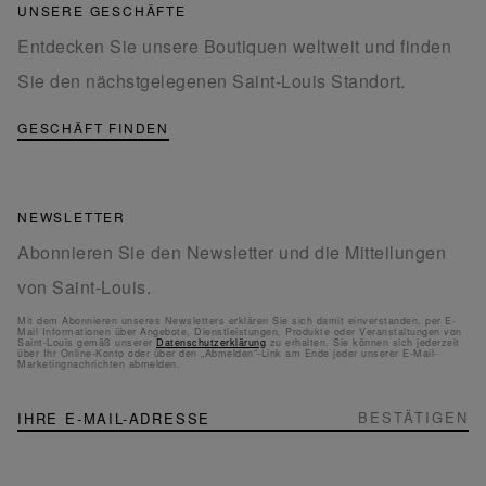
UNSERE GESCHÄFTE
Entdecken Sie unsere Boutiquen weltweit und finden
Sie den nächstgelegenen Saint-Louis Standort.
GESCHÄFT FINDEN
NEWSLETTER
Abonnieren Sie den Newsletter und die Mitteilungen
von Saint-Louis.
Mit dem Abonnieren unseres Newsletters erklären Sie sich damit einverstanden, per E-
Mail Informationen über Angebote, Dienstleistungen, Produkte oder Veranstaltungen von
Saint-Louis gemäß unserer
Datenschutzerklärung
zu erhalten. Sie können sich jederzeit
über Ihr Online-Konto oder über den „Abmelden“-Link am Ende jeder unserer E-Mail-
Marketingnachrichten abmelden.
NEWSLETTER
Melden
BESTÄTIGEN
Sie
sich