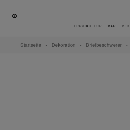
Zur
Zum
Zur
Hauptnavigation
Inhalt
Fußzeile
springen
springen
springen
TISCHKULTUR
BAR
DEK
Startseite
Dekoration
Briefbeschwerer