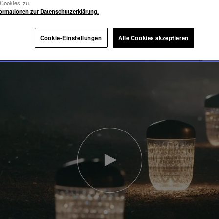
-Cookies, zu.
formationen zur Datenschutzerklärung.
Cookie-Einstellungen
Alle Cookies akzeptieren
Video
abspielen
YouTube-
Video,
Folia
Mini-
Portable-
Lampe