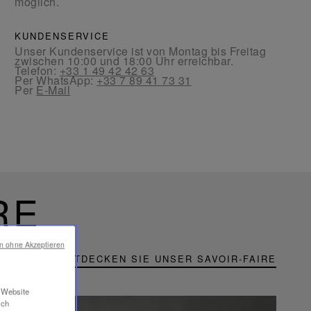
möglich.
KUNDENSERVICE
Unser Kundenservice ist von Montag bis Freitag
zwischen 10:00 und 18:00 Uhr erreichbar.
Telefon:
+33 1 49 42 42 63
Per WhatsApp:
+33 7 89 41 73 31
Per
E-Mail
RE
en ohne Akzeptieren
ENTDECKEN SIE UNSER SAVOIR-FAIRE
r Website
ich