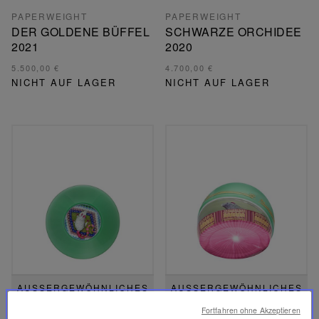
PAPERWEIGHT
PAPERWEIGHT
DER GOLDENE BÜFFEL
SCHWARZE ORCHIDEE
2021
2020
5.500,00 €
4.700,00 €
NICHT AUF LAGER
NICHT AUF LAGER
AUSSERGEWÖHNLICHES S
AUSSERGEWÖHNLICHES S
TÜCK
TÜCK
Fortfahren ohne Akzeptieren