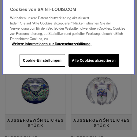
PAPERWEIGHT
PAPERWEIGHT
Cookies von SAINT-LOUIS.COM
DIE RATTE 2020
DIE GOLDENE RATTE
2020
Wir haben unsere Datenschutzerklärung aktualisiert.
4.700,00 €
Indem Sie auf "Alle Cookies akzeptieren" klicken, stimmen Sie der
NICHT AUF LAGER
5.700,00 €
Verwendung von für den Betrieb der Website notwendigen Cookies, Cookies
NICHT AUF LAGER
zur Personalisierung, zu Statistiken und gezielter Werbung, einschließlich
Drittanbieter-Cookies, zu.
Weitere Informationen zur Datenschutzerklärung.
Cookie-Einstellungen
Alle Cookies akzeptieren
AUSSERGEWÖHNLICHES S
AUSSERGEWÖHNLICHES S
TÜCK
TÜCK