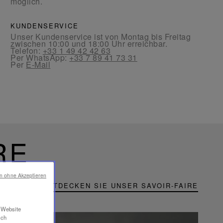
möglich.
KUNDENSERVICE
Unser Kundenservice ist von Montag bis Freitag
zwischen 10:00 und 18:00 Uhr erreichbar.
Telefon:
+33 1 49 42 42 63
Per WhatsApp:
+33 7 89 41 73 31
Per
E-Mail
RE
en ohne Akzeptieren
ENTDECKEN SIE UNSER SAVOIR-FAIRE
r Website
ich