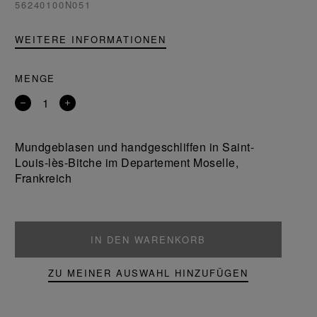
56240100N051
WEITERE INFORMATIONEN
MENGE
Entfernen
Ein
Sie
Produkt
ein
hinzufügen
Mundgeblasen und handgeschliffen in Saint-
Produkt
Louis-lès-Bitche im Departement Moselle,
Frankreich
IN DEN WARENKORB
ZU MEINER AUSWAHL HINZUFÜGEN