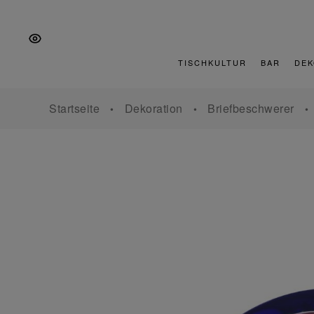
Zur
Zum
Zur
Hauptnavigation
Inhalt
Fußzeile
springen
springen
springen
TISCHKULTUR
BAR
DEK
Startseite
Dekoration
Briefbeschwerer