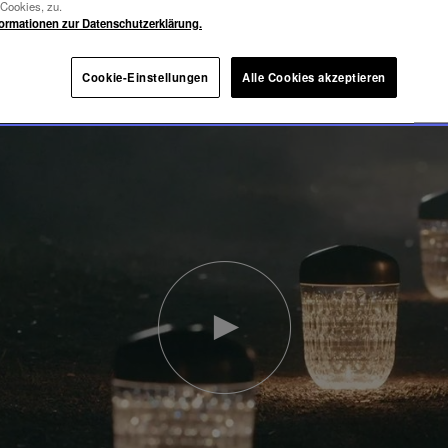
-Cookies, zu.
formationen zur Datenschutzerklärung.
Cookie-Einstellungen
Alle Cookies akzeptieren
Video
abspielen
YouTube-
Video,
Folia
Mini-
Portable-
Lampe