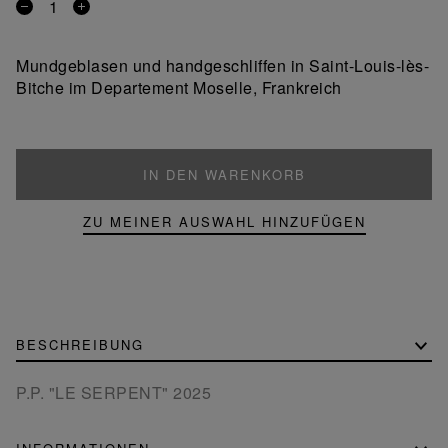
Entfernen
Ein
Sie
Produkt
ein
hinzufügen
Mundgeblasen und handgeschliffen in Saint-Louis-lès-
Produkt
Bitche im Departement Moselle, Frankreich
IN DEN WARENKORB
ZU MEINER AUSWAHL HINZUFÜGEN
BESCHREIBUNG
P.P. "LE SERPENT" 2025