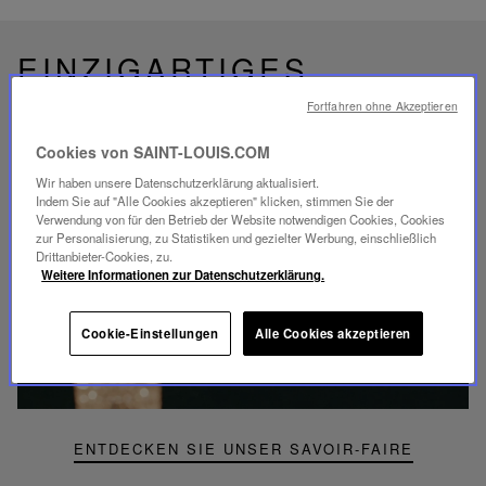
EINZIGARTIGES
SAVOIR-FAIRE
Fortfahren ohne Akzeptieren
FOLIA BELEUCHTUNG
Cookies von SAINT-LOUIS.COM
Wir haben unsere Datenschutzerklärung aktualisiert.
Indem Sie auf "Alle Cookies akzeptieren" klicken, stimmen Sie der
Verwendung von für den Betrieb der Website notwendigen Cookies, Cookies
zur Personalisierung, zu Statistiken und gezielter Werbung, einschließlich
Video
Drittanbieter-Cookies, zu.
abspielen
Weitere Informationen zur Datenschutzerklärung.
YouTube-
Video,
Folia
Cookie-Einstellungen
Alle Cookies akzeptieren
Mini-
Portable-
Lampe
ENTDECKEN SIE UNSER SAVOIR-FAIRE