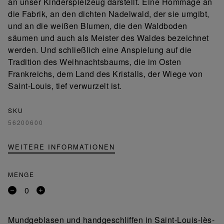
an unser Kinderspielzeug darstellt. Eine Hommage an
die Fabrik, an den dichten Nadelwald, der sie umgibt,
und an die weißen Blumen, die den Waldboden
säumen und auch als Meister des Waldes bezeichnet
werden. Und schließlich eine Anspielung auf die
Tradition des Weihnachtsbaums, die im Osten
Frankreichs, dem Land des Kristalls, der Wiege von
Saint-Louis, tief verwurzelt ist.
SKU
56200600
WEITERE INFORMATIONEN
MENGE
Entfernen
Ein
Sie
Produkt
ein
hinzufügen
Mundgeblasen und handgeschliffen in Saint-Louis-lès-
Produkt