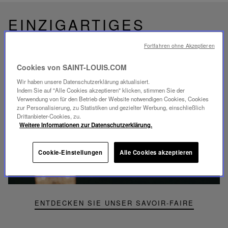
EINZIGARTIGES
SAVOIR-FAIRE
Fortfahren ohne Akzeptieren
FOLIA BELEUCHTUNG
Cookies von SAINT-LOUIS.COM
Wir haben unsere Datenschutzerklärung aktualisiert.
Indem Sie auf "Alle Cookies akzeptieren" klicken, stimmen Sie der
Verwendung von für den Betrieb der Website notwendigen Cookies, Cookies
zur Personalisierung, zu Statistiken und gezielter Werbung, einschließlich
Video
Drittanbieter-Cookies, zu.
abspielen
Weitere Informationen zur Datenschutzerklärung.
YouTube-
Video,
Folia
Cookie-Einstellungen
Alle Cookies akzeptieren
Mini-
Portable-
Lampe
ENTDECKEN SIE UNSER SAVOIR-FAIRE