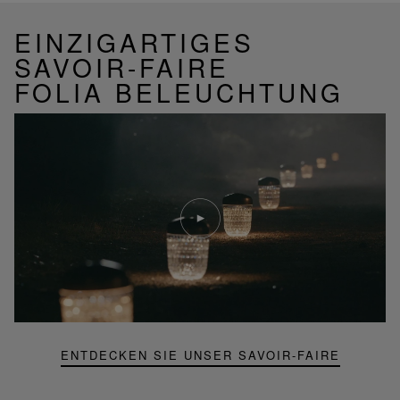
EINZIGARTIGES
SAVOIR-FAIRE
FOLIA BELEUCHTUNG
Video
abspielen
YouTube-
Video,
Folia
Mini-
Portable-
Lampe
ENTDECKEN SIE UNSER SAVOIR-FAIRE