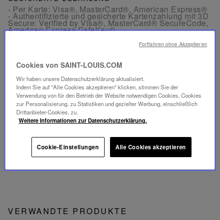
- Per Karte: Visa®, MasterCard®, American Express®
- Authentifizierte und gesicherte Kartenzahlung mit 3D
Secure: Verified by Visa®, MasterCard® SecureCode,
American Express SafeKey®
- Per Apple Pay® und PayPal®
Fortfahren ohne Akzeptieren
KOSTENLOSE RÜCKGABE
Cookies von SAINT-LOUIS.COM
Rücksendungen sind innerhalb von 30 Tagen ab
Bestelldatum in Frankreich und Europa kostenlos
Wir haben unsere Datenschutzerklärung aktualisiert.
möglich.
Indem Sie auf "Alle Cookies akzeptieren" klicken, stimmen Sie der
Verwendung von für den Betrieb der Website notwendigen Cookies, Cookies
zur Personalisierung, zu Statistiken und gezielter Werbung, einschließlich
KUNDENSERVICE
Drittanbieter-Cookies, zu.
Unser Kundenservice ist von Montag bis Freitag
Weitere Informationen zur Datenschutzerklärung.
zwischen 10:00 und 18:00 Uhr erreichbar.
Telefon:
+33 1 49 42 42 63
Per WhatsApp:
+33 7 89 41 73 31
Per
E-Mail
Cookie-Einstellungen
Alle Cookies akzeptieren
VERWANDTE PRODUKTE