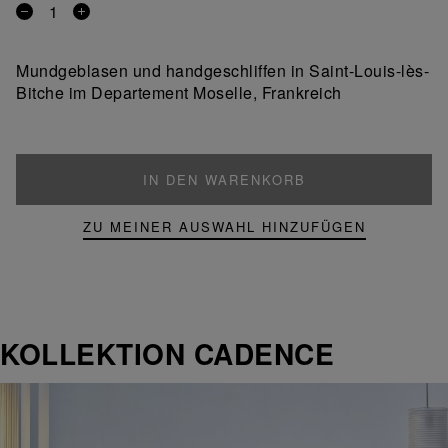
Entfernen
Ein
Sie
Produkt
ein
hinzufügen
Mundgeblasen und handgeschliffen in Saint-Louis-lès-
Produkt
Bitche im Departement Moselle, Frankreich
IN DEN WARENKORB
ZU MEINER AUSWAHL HINZUFÜGEN
KOLLEKTION CADENCE