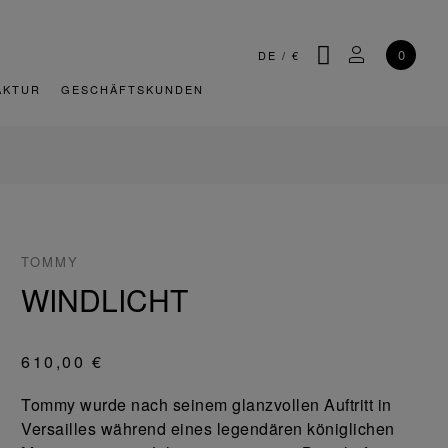
SUCHE
MEIN KONT
0
DE
/
€
AKTUR
GESCHÄFTSKUNDEN
TOMMY
WINDLICHT
610,00 €
Tommy wurde nach seinem glanzvollen Auftritt in
Versailles während eines legendären königlichen