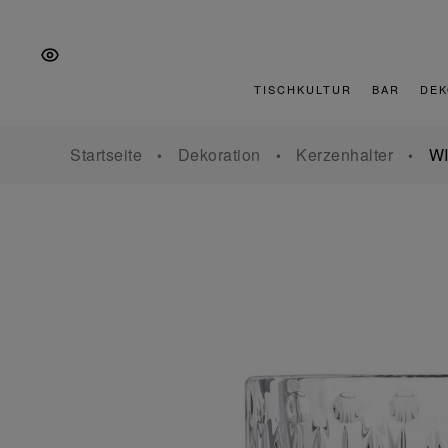
Zur
Zum
Zur
Hauptnavigation
Inhalt
Fußzeile
springen
springen
springen
TISCHKULTUR
BAR
DEK
Startseite
Dekoration
Kerzenhalter
W