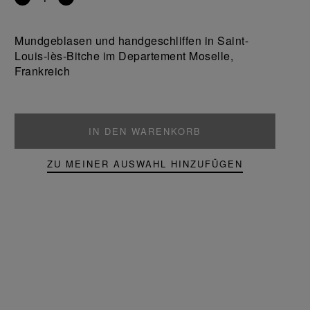
Entfernen
Ein
Sie
Produkt
ein
hinzufügen
Mundgeblasen und handgeschliffen in Saint-
Produkt
Louis-lès-Bitche im Departement Moselle,
Frankreich
IN DEN WARENKORB
ZU MEINER AUSWAHL HINZUFÜGEN