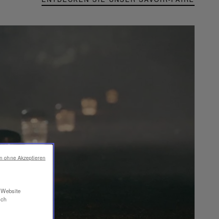
en ohne Akzeptieren
r Website
ich