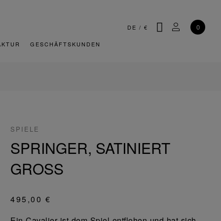
SUCHE
MEIN KONT
0
DE
/
€
AKTUR
GESCHÄFTSKUNDEN
SPIELE
SPRINGER, SATINIERT
GROSS
495,00 €
Ein Cavalier ist dem Spiel entflohen und hat sich