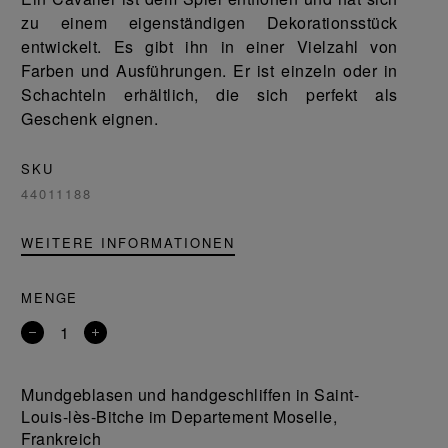
zu einem eigenständigen Dekorationsstück
entwickelt. Es gibt ihn in einer Vielzahl von
Farben und Ausführungen. Er ist einzeln oder in
Schachteln erhältlich, die sich perfekt als
Geschenk eignen.
SKU
44011188
WEITERE INFORMATIONEN
MENGE
Entfernen
Ein
Sie
Produkt
ein
hinzufügen
Mundgeblasen und handgeschliffen in Saint-
Produkt
Louis-lès-Bitche im Departement Moselle,
Frankreich