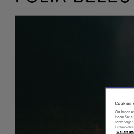
Cookies 
Wir haben un
Indem Sie au
notwendigen 
Drittanbieter
Weitere In