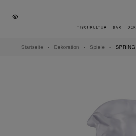
Zur
Zum
Zur
Hauptnavigation
Inhalt
Fußzeile
springen
springen
springen
TISCHKULTUR
BAR
DEK
Startseite
Dekoration
Spiele
SPRING