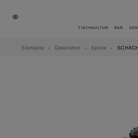
Zur
Zum
Zur
Hauptnavigation
Inhalt
Fußzeile
springen
springen
springen
TISCHKULTUR
BAR
DEK
Startseite
Dekoration
Spiele
SCHACH