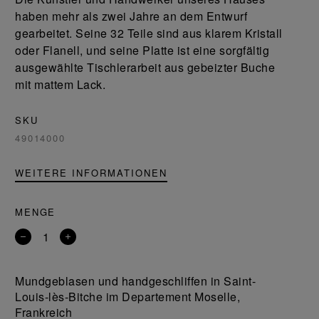
haben mehr als zwei Jahre an dem Entwurf
gearbeitet. Seine 32 Teile sind aus klarem Kristall
oder Flanell, und seine Platte ist eine sorgfältig
ausgewählte Tischlerarbeit aus gebeizter Buche
mit mattem Lack.
SKU
49014000
WEITERE INFORMATIONEN
MENGE
Entfernen
Ein
Sie
Produkt
ein
hinzufügen
Mundgeblasen und handgeschliffen in Saint-
Produkt
Louis-lès-Bitche im Departement Moselle,
Frankreich