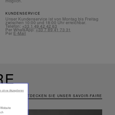
möglich.
KUNDENSERVICE
Unser Kundenservice ist von Montag bis Freitag
zwischen 10:00 und 18:00 Uhr erreichbar.
Telefon:
+33 1 49 42 42 63
Per WhatsApp:
+33 7 89 41 73 31
Per
E-Mail
RE
en ohne Akzeptieren
ENTDECKEN SIE UNSER SAVOIR-FAIRE
r Website
ich