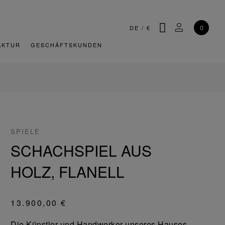
SUCHE
MEIN KONT
0
DE
/
€
AKTUR
GESCHÄFTSKUNDEN
SPIELE
SCHACHSPIEL AUS
HOLZ, FLANELL
13.900,00 €
Die Künstler und Handwerker unseres Hauses