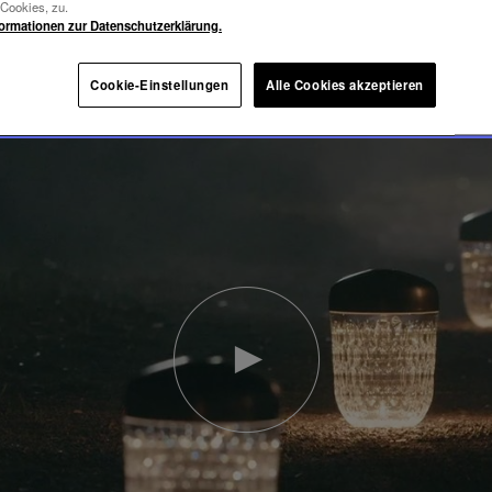
-Cookies, zu.
formationen zur Datenschutzerklärung.
Cookie-Einstellungen
Alle Cookies akzeptieren
Video
abspielen
YouTube-
Video,
Folia
Mini-
Portable-
Lampe