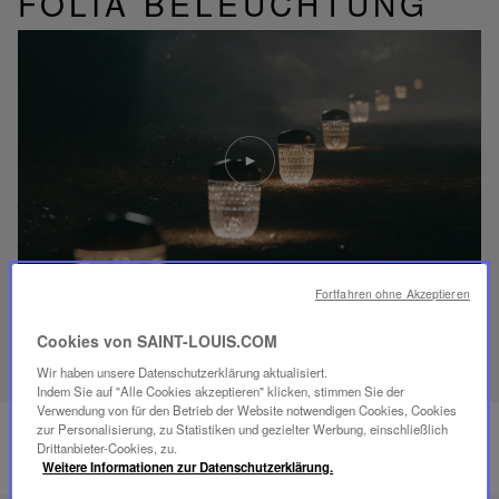
FOLIA BELEUCHTUNG
Video
abspielen
YouTube-
Video,
Folia
Mini-
Portable-
Lampe
Fortfahren ohne Akzeptieren
ENTDECKEN SIE UNSER SAVOIR-FAIRE
Cookies von SAINT-LOUIS.COM
Wir haben unsere Datenschutzerklärung aktualisiert.
Indem Sie auf "Alle Cookies akzeptieren" klicken, stimmen Sie der
Verwendung von für den Betrieb der Website notwendigen Cookies, Cookies
zur Personalisierung, zu Statistiken und gezielter Werbung, einschließlich
Drittanbieter-Cookies, zu.
Weitere Informationen zur Datenschutzerklärung.