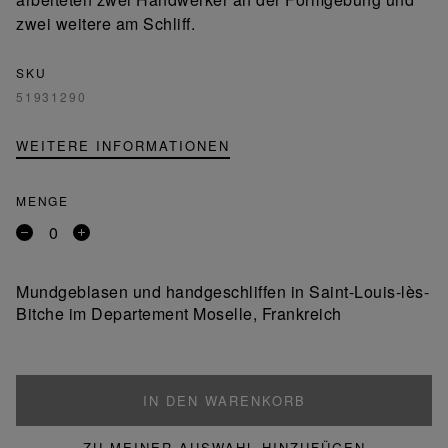
zwei weitere am Schliff.
SKU
51931290
WEITERE INFORMATIONEN
MENGE
Entfernen
Ein
Sie
Produkt
ein
hinzufügen
Mundgeblasen und handgeschliffen in Saint-Louis-lès-
Produkt
Bitche im Departement Moselle, Frankreich
IN DEN WARENKORB
ZU MEINER AUSWAHL HINZUFÜGEN