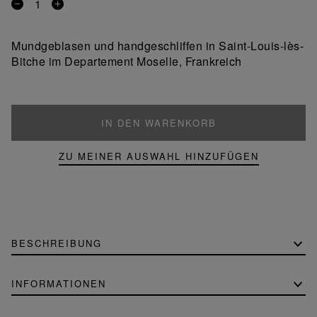
Entfernen
Ein
Sie
Produkt
ein
hinzufügen
Mundgeblasen und handgeschliffen in Saint-Louis-lès-
Produkt
Bitche im Departement Moselle, Frankreich
IN DEN WARENKORB
ZU MEINER AUSWAHL HINZUFÜGEN
BESCHREIBUNG
INFORMATIONEN