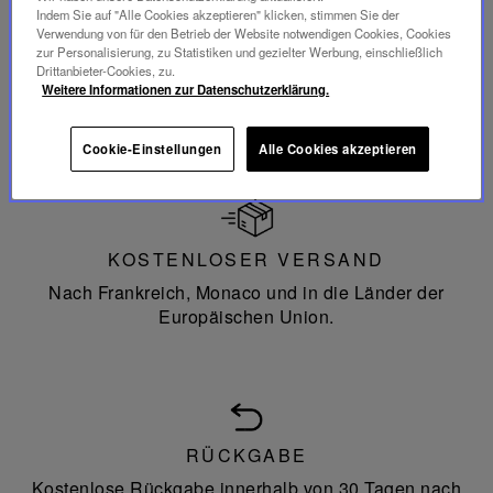
Indem Sie auf "Alle Cookies akzeptieren" klicken, stimmen Sie der
Verwendung von für den Betrieb der Website notwendigen Cookies, Cookies
zur Personalisierung, zu Statistiken und gezielter Werbung, einschließlich
Drittanbieter-Cookies, zu.
ZAHLUNG
Weitere Informationen zur Datenschutzerklärung.
Zahlung mit höchster Sicherheit.
Cookie-Einstellungen
Alle Cookies akzeptieren
KOSTENLOSER VERSAND
Nach Frankreich, Monaco und in die Länder der
Europäischen Union.
RÜCKGABE
Kostenlose Rückgabe innerhalb von 30 Tagen nach