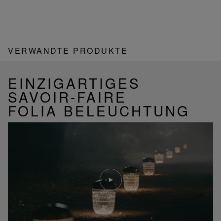
VERWANDTE PRODUKTE
EINZIGARTIGES
SAVOIR-FAIRE
FOLIA BELEUCHTUNG
Video
abspielen
YouTube-
Video,
Folia
Mini-