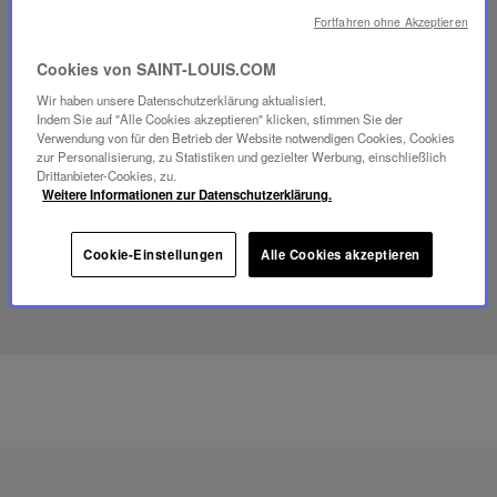
Fortfahren ohne Akzeptieren
Cookies von SAINT-LOUIS.COM
Video
Wir haben unsere Datenschutzerklärung aktualisiert.
abspielen
Indem Sie auf "Alle Cookies akzeptieren" klicken, stimmen Sie der
YouTube-
Verwendung von für den Betrieb der Website notwendigen Cookies, Cookies
Video,
zur Personalisierung, zu Statistiken und gezielter Werbung, einschließlich
Folia
Drittanbieter-Cookies, zu.
Mini-
Weitere Informationen zur Datenschutzerklärung.
Portable-
Lampe
Cookie-Einstellungen
Alle Cookies akzeptieren
ENTDECKEN SIE UNSER SAVOIR-FAIRE