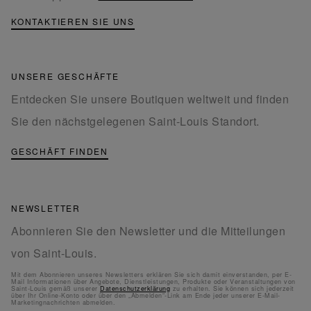
KONTAKTIEREN SIE UNS
UNSERE GESCHÄFTE
Entdecken Sie unsere Boutiquen weltweit und finden
Sie den nächstgelegenen Saint-Louis Standort.
GESCHÄFT FINDEN
NEWSLETTER
Abonnieren Sie den Newsletter und die Mitteilungen
von Saint-Louis.
Mit dem Abonnieren unseres Newsletters erklären Sie sich damit einverstanden, per E-
Mail Informationen über Angebote, Dienstleistungen, Produkte oder Veranstaltungen von
Saint-Louis gemäß unserer
Datenschutzerklärung
zu erhalten. Sie können sich jederzeit
über Ihr Online-Konto oder über den „Abmelden“-Link am Ende jeder unserer E-Mail-
Marketingnachrichten abmelden.