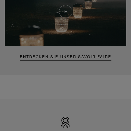
Video
abspielen
YouTube-
Video,
Folia
Mini-
Portable-
Lampe
ENTDECKEN SIE UNSER SAVOIR-FAIRE
Hergestellt
in
Frankreich