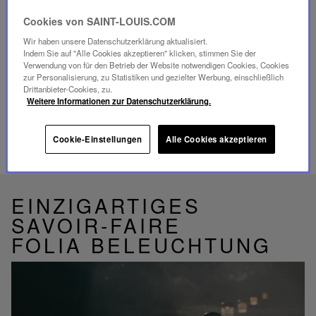
möglich.
Cookies von SAINT-LOUIS.COM
KUNDENSERVICE
Wir haben unsere Datenschutzerklärung aktualisiert.
Unser Kundenservice ist von Montag bis Freitag
Indem Sie auf "Alle Cookies akzeptieren" klicken, stimmen Sie der
zwischen 10:00 und 18:00 Uhr erreichbar.
Verwendung von für den Betrieb der Website notwendigen Cookies, Cookies
Telefon:
+33 1 49 42 42 63
zur Personalisierung, zu Statistiken und gezielter Werbung, einschließlich
Per WhatsApp:
+33 7 89 41 73 31
Per
E-Mail
Drittanbieter-Cookies, zu.
Weitere Informationen zur Datenschutzerklärung.
Cookie-Einstellungen
Alle Cookies akzeptieren
EINZIGARTIGES
SAVOIR-FAIRE
FOLIA BELEUCHTUNG