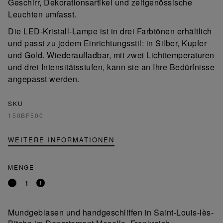
Geschirr, Dekorationsartikel und zeitgenössische
Leuchten umfasst.
Die LED-Kristall-Lampe ist in drei Farbtönen erhältlich
und passt zu jedem Einrichtungsstil: in Silber, Kupfer
und Gold. Wiederaufladbar, mit zwei Lichttemperaturen
und drei Intensitätsstufen, kann sie an Ihre Bedürfnisse
angepasst werden.
SKU
150BF500
WEITERE INFORMATIONEN
MENGE
Entfernen
Ein
Sie
Produkt
ein
hinzufügen
Mundgeblasen und handgeschliffen in Saint-Louis-lès-
Produkt