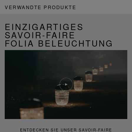
VERWANDTE PRODUKTE
EINZIGARTIGES
SAVOIR-FAIRE
FOLIA BELEUCHTUNG
Video
abspielen
YouTube-
Video,
Folia
Mini-
Portable-
Lampe
ENTDECKEN SIE UNSER SAVOIR-FAIRE