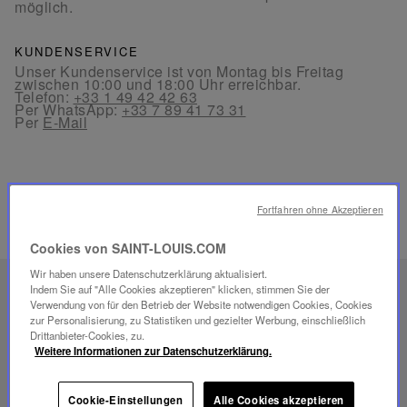
möglich.
KUNDENSERVICE
Unser Kundenservice ist von Montag bis Freitag
zwischen 10:00 und 18:00 Uhr erreichbar.
Telefon:
+33 1 49 42 42 63
Per WhatsApp:
+33 7 89 41 73 31
Per
E-Mail
Fortfahren ohne Akzeptieren
VERWANDTE PRODUKTE
Cookies von SAINT-LOUIS.COM
Wir haben unsere Datenschutzerklärung aktualisiert.
EINZIGARTIGES
Indem Sie auf "Alle Cookies akzeptieren" klicken, stimmen Sie der
Verwendung von für den Betrieb der Website notwendigen Cookies, Cookies
SAVOIR-FAIRE
zur Personalisierung, zu Statistiken und gezielter Werbung, einschließlich
Drittanbieter-Cookies, zu.
FOLIA BELEUCHTUNG
Weitere Informationen zur Datenschutzerklärung.
Cookie-Einstellungen
Alle Cookies akzeptieren