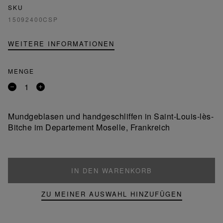
SKU
15092400CSP
WEITERE INFORMATIONEN
MENGE
Entfernen
Ein
Sie
Produkt
ein
hinzufügen
Mundgeblasen und handgeschliffen in Saint-Louis-lès-
Produkt
Bitche im Departement Moselle, Frankreich
IN DEN WARENKORB
ZU MEINER AUSWAHL HINZUFÜGEN