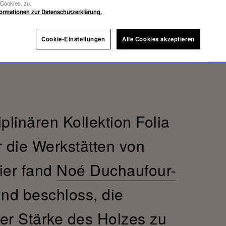
-Cookies, zu.
formationen zur Datenschutzerklärung.
Cookie-Einstellungen
Alle Cookies akzeptieren
iplinären Kollektion Folia
r die Werkstätten von
ier fand
Noé Duchaufour-
und beschloss, die
 der Stärke des Holzes zu