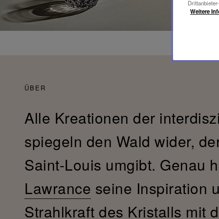
Drittanbieter
Weitere In
ÜBER
Alle Kreationen der interdisz
spiegeln den Wald wider, de
Saint-Louis umgibt. Genau h
Lawrance
seine Inspiration 
Strahlkraft des Kristalls mit