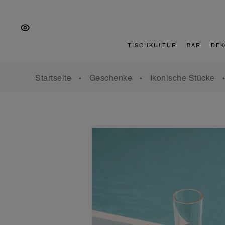
Zur
Zum
Zur
Hauptnavigation
Inhalt
Fußzeile
springen
springen
springen
TISCHKULTUR
BAR
DEK
Startseite
Geschenke
Ikonische Stücke