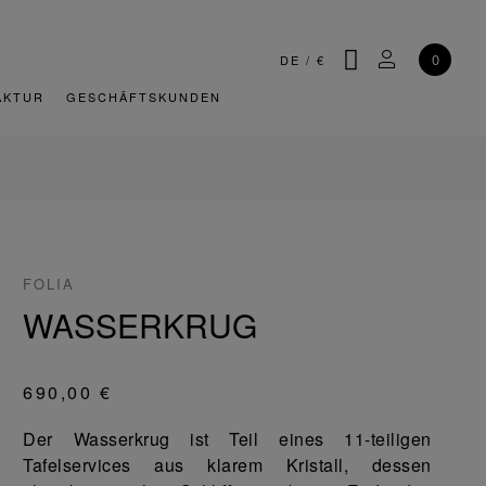
SUCHE
MEIN KONT
0
DE
/
€
AKTUR
GESCHÄFTSKUNDEN
FOLIA
WASSERKRUG
690,00 €
Der Wasserkrug ist Teil eines 11-teiligen
Tafelservices aus klarem Kristall, dessen