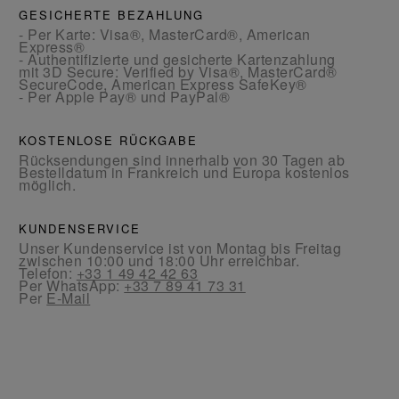
GESICHERTE BEZAHLUNG
- Per Karte: Visa®, MasterCard®, American
Express®
- Authentifizierte und gesicherte Kartenzahlung
mit 3D Secure: Verified by Visa®, MasterCard®
SecureCode, American Express SafeKey®
- Per Apple Pay® und PayPal®
KOSTENLOSE RÜCKGABE
Rücksendungen sind innerhalb von 30 Tagen ab
Bestelldatum in Frankreich und Europa kostenlos
möglich.
KUNDENSERVICE
Unser Kundenservice ist von Montag bis Freitag
zwischen 10:00 und 18:00 Uhr erreichbar.
Telefon:
+33 1 49 42 42 63
Per WhatsApp:
+33 7 89 41 73 31
Per
E-Mail