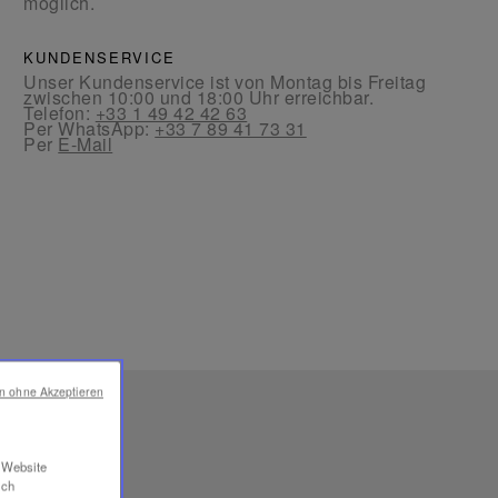
möglich.
KUNDENSERVICE
Unser Kundenservice ist von Montag bis Freitag
zwischen 10:00 und 18:00 Uhr erreichbar.
Telefon:
+33 1 49 42 42 63
Per WhatsApp:
+33 7 89 41 73 31
Per
E-Mail
en ohne Akzeptieren
RE
r Website
ich