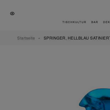
Zur
Zum
Zur
Hauptnavigation
Inhalt
Fußzeile
springen
springen
springen
TISCHKULTUR
BAR
DEK
Startseite
SPRINGER, HELLBLAU SATINIER