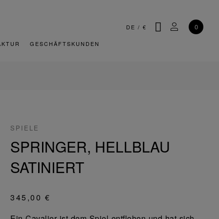
SUCHE
MEIN KONT
0
DE
/
€
AKTUR
GESCHÄFTSKUNDEN
SPIELE
SPRINGER, HELLBLAU
SATINIERT
345,00 €
Ein Cavalier ist dem Spiel entflohen und hat sich