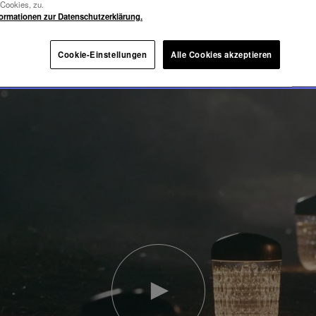
-Cookies, zu.
formationen zur Datenschutzerklärung.
Cookie-Einstellungen
Alle Cookies akzeptieren
Video
abspielen
YouTube-
Video,
Folia
Mini-
Portable-