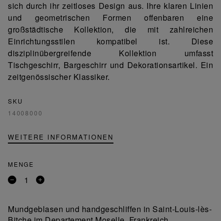
sich durch ihr zeitloses Design aus. Ihre klaren Linien
und geometrischen Formen offenbaren eine
großstädtische Kollektion, die mit zahlreichen
Einrichtungsstilen kompatibel ist. Diese
disziplinübergreifende Kollektion umfasst
Tischgeschirr, Bargeschirr und Dekorationsartikel. Ein
zeitgenössischer Klassiker.
SKU
14008000
WEITERE INFORMATIONEN
MENGE
Entfernen
Ein
Sie
Produkt
ein
hinzufügen
Mundgeblasen und handgeschliffen in Saint-Louis-lès-
Produkt
Bitche im Departement Moselle, Frankreich