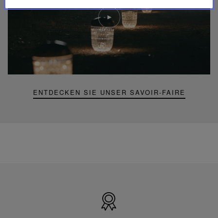
Video
abspielen
YouTube-
Video,
Folia
Mini-
Portable-
Lampe
ENTDECKEN SIE UNSER SAVOIR-FAIRE
Hergestellt
in
Frankreich