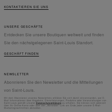
KONTAKTIEREN SIE UNS
UNSERE GESCHÄFTE
Entdecken Sie unsere Boutiquen weltweit und finden
Sie den nächstgelegenen Saint-Louis Standort.
GESCHÄFT FINDEN
NEWSLETTER
Abonnieren Sie den Newsletter und die Mitteilungen
von Saint-Louis.
Mit dem Abonnieren unseres Newsletters erklären Sie sich damit einverstanden, per E-
Mail Informationen über Angebote, Dienstleistungen, Produkte oder Veranstaltungen von
Saint-Louis gemäß unserer
Datenschutzerklärung
zu erhalten. Sie können sich jederzeit
über Ihr Online-Konto oder über den „Abmelden“-Link am Ende jeder unserer E-Mail-
Marketingnachrichten abmelden.