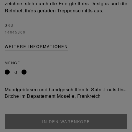
zeichnet sich durch die Energie ihres Designs und die
Reinheit ihres geraden Treppenschnitts aus.
SKU
14045300
WEITERE INFORMATIONEN
MENGE
Entfernen
Ein
Sie
Produkt
ein
hinzufügen
Mundgeblasen und handgeschliffen in Saint-Louis-lès-
Produkt
Bitche im Departement Moselle, Frankreich
IN DEN WARENKORB