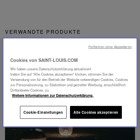
VERWANDTE PRODUKTE
Fortfahren ohne Akzeptieren
EINZIGARTIGES
SAVOIR-FAIRE
Cookies von SAINT-LOUIS.COM
FOLIA BELEUCHTUNG
Wir haben unsere Datenschutzerklärung aktualisiert.
Indem Sie auf "Alle Cookies akzeptieren" klicken, stimmen Sie der
Verwendung von für den Betrieb der Website notwendigen Cookies, Cookies
zur Personalisierung, zu Statistiken und gezielter Werbung, einschließlich
Drittanbieter-Cookies, zu.
Weitere Informationen zur Datenschutzerklärung.
Video
abspielen
Cookie-Einstellungen
Alle Cookies akzeptieren
YouTube-
Video,
Folia
Mini-
Portable-