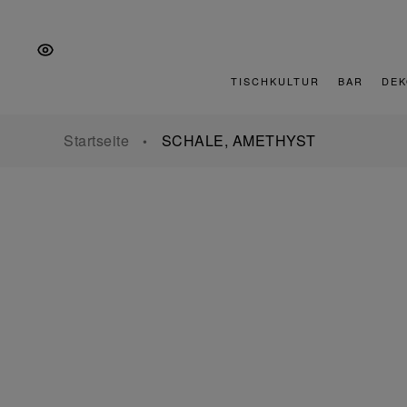
Zur
Zum
Zur
Hauptnavigation
Inhalt
Fußzeile
springen
springen
springen
TISCHKULTUR
BAR
DEK
Startseite
SCHALE, AMETHYST