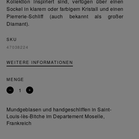
Kollektion inspiriert sind, verfügen über einen
Sockel in klarem oder farbigem Kristall und einen
Pierrerie-Schliff (auch bekannt als großer
Diamant).
SKU
47038224
WEITERE INFORMATIONEN
MENGE
Entfernen
Ein
Sie
Produkt
ein
hinzufügen
Mundgeblasen und handgeschliffen in Saint-
Produkt
Louis-lès-Bitche im Departement Moselle,
Frankreich