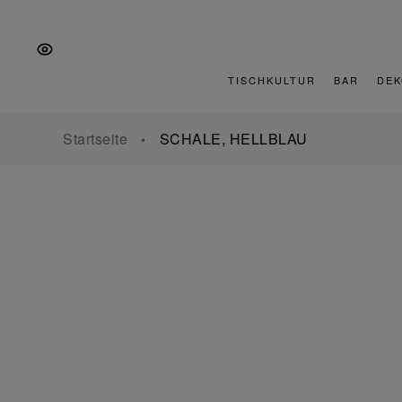
Zur
Zum
Zur
Hauptnavigation
Inhalt
Fußzeile
springen
springen
springen
TISCHKULTUR
BAR
DEK
Startseite
SCHALE, HELLBLAU