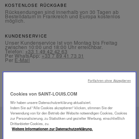
KOSTENLOSE RÜCKGABE
Rücksendungen sind innerhalb von 30 Tagen ab
Bestelldatum in Frankreich und Europa kostenlos
möglich.
KUNDENSERVICE
Unser Kundenservice ist von Montag bis Freitag
zwischen 10:00 und 18:00 Uhr erreichbar.
Telefon:
+33 1 49 42 42 63
Per WhatsApp:
+33 7 89 41 73 31
Per
E-Mail
Fortfahren ohne Akzeptieren
Cookies von SAINT-LOUIS.COM
VERWANDTE PRODUKTE
Wir haben unsere Datenschutzerklärung aktualisiert.
Indem Sie auf "Alle Cookies akzeptieren" klicken, stimmen Sie der
Verwendung von für den Betrieb der Website notwendigen Cookies, Cookies
EINZIGARTIGES
zur Personalisierung, zu Statistiken und gezielter Werbung, einschließlich
Drittanbieter-Cookies, zu.
SAVOIR-FAIRE
Weitere Informationen zur Datenschutzerklärung.
FOLIA BELEUCHTUNG