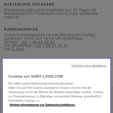
KOSTENLOSE RÜCKGABE
Rücksendungen sind innerhalb von 30 Tagen ab
Bestelldatum in Frankreich und Europa kostenlos
möglich.
KUNDENSERVICE
Unser Kundenservice ist von Montag bis Freitag
zwischen 10:00 und 18:00 Uhr erreichbar.
Telefon:
+33 1 49 42 42 63
Per WhatsApp:
+33 7 89 41 73 31
Per
E-Mail
Fortfahren ohne Akzeptieren
Cookies von SAINT-LOUIS.COM
VERWANDTE PRODUKTE
Wir haben unsere Datenschutzerklärung aktualisiert.
Indem Sie auf "Alle Cookies akzeptieren" klicken, stimmen Sie der
Verwendung von für den Betrieb der Website notwendigen Cookies, Cookies
EINZIGARTIGES
zur Personalisierung, zu Statistiken und gezielter Werbung, einschließlich
Drittanbieter-Cookies, zu.
SAVOIR-FAIRE
Weitere Informationen zur Datenschutzerklärung.
FOLIA BELEUCHTUNG