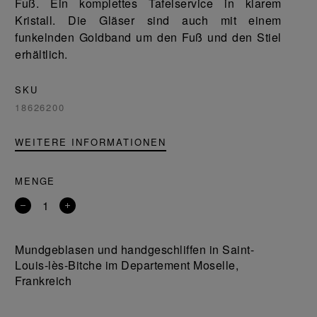
Fuß. Ein komplettes Tafelservice in klarem
Kristall. Die Gläser sind auch mit einem
funkelnden Goldband um den Fuß und den Stiel
erhältlich.
SKU
18626200
WEITERE INFORMATIONEN
MENGE
Entfernen
Ein
Sie
Produkt
ein
hinzufügen
Mundgeblasen und handgeschliffen in Saint-
Produkt
Louis-lès-Bitche im Departement Moselle,
Frankreich