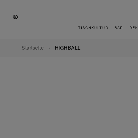
Zur
Zum
Zur
Hauptnavigation
Inhalt
Fußzeile
springen
springen
springen
TISCHKULTUR
BAR
DEK
Startseite
HIGHBALL