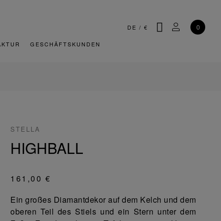
SUCHE
MEIN KONT
0
DE
/
€
AKTUR
GESCHÄFTSKUNDEN
STELLA
HIGHBALL
161,00 €
Ein großes Diamantdekor auf dem Kelch und dem
oberen Teil des Stiels und ein Stern unter dem