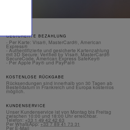
GESICHERTE BEZAHLUNG
- Per Karte: Visa®, MasterCard®, American
Express®
- Authentifizierte und gesicherte Kartenzahlung
mit 3D Secure: Verified by Visa®, MasterCard®
SecureCode, American Express SafeKey®
- Per Apple Pay® und PayPal®
KOSTENLOSE RÜCKGABE
Rücksendungen sind innerhalb von 30 Tagen ab
Bestelldatum in Frankreich und Europa kostenlos
möglich.
KUNDENSERVICE
Unser Kundenservice ist von Montag bis Freitag
zwischen 10:00 und 18:00 Uhr erreichbar.
Telefon:
+33 1 49 42 42 63
Per WhatsApp:
+33 7 89 41 73 31
Per
E-Mail