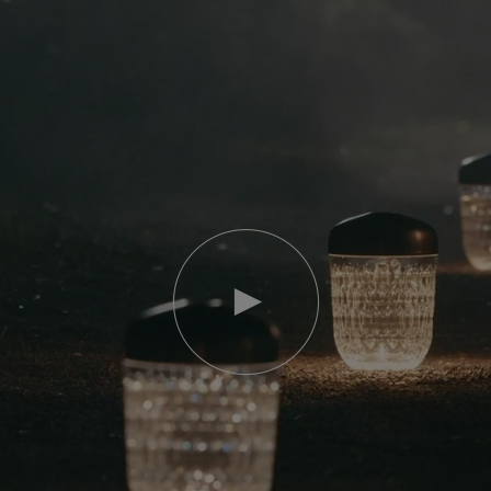
Video
abspielen
YouTube-
Video,
Folia
Mini-
Portable-
Lampe