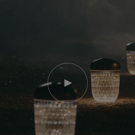
Video
abspielen
YouTube-
Video,
Folia
Mini-
Portable-
Lampe