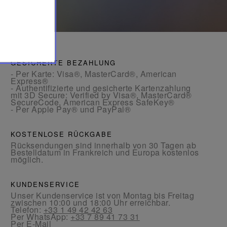
GESICHERTE BEZAHLUNG
- Per Karte: Visa®, MasterCard®, American
Express®
- Authentifizierte und gesicherte Kartenzahlung
mit 3D Secure: Verified by Visa®, MasterCard®
SecureCode, American Express SafeKey®
- Per Apple Pay® und PayPal®
KOSTENLOSE RÜCKGABE
Rücksendungen sind innerhalb von 30 Tagen ab
Bestelldatum in Frankreich und Europa kostenlos
möglich.
KUNDENSERVICE
Unser Kundenservice ist von Montag bis Freitag
zwischen 10:00 und 18:00 Uhr erreichbar.
Telefon:
+33 1 49 42 42 63
Per WhatsApp:
+33 7 89 41 73 31
Per
E-Mail