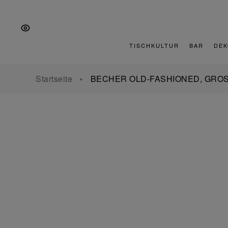
Zur
Zum
Zur
Hauptnavigation
Inhalt
Fußzeile
springen
springen
springen
TISCHKULTUR
BAR
DEK
Startseite
BECHER OLD-FASHIONED, GROS