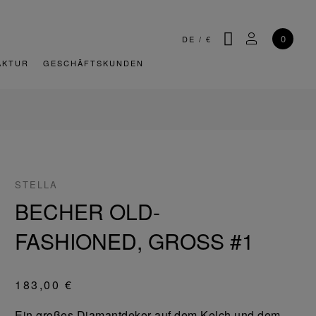
SUCHE
MEIN KONT
0
DE
/
€
AKTUR
GESCHÄFTSKUNDEN
STELLA
BECHER OLD-
FASHIONED, GROSS #1
183,00 €
Ein großes Diamantdekor auf dem Kelch und dem