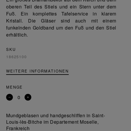
oberen Teil des Stiels und ein Stern unter dem
Fuß. Ein komplettes Tafelservice in klarem
Kristall. Die Gläser sind auch mit einem
funkelnden Goldband um den Fuß und den Stiel
erhältlich.
SKU
18625100
WEITERE INFORMATIONEN
MENGE
Entfernen
Ein
Sie
Produkt
ein
hinzufügen
Mundgeblasen und handgeschliffen in Saint-
Produkt
Louis-lès-Bitche im Departement Moselle,
Frankreich