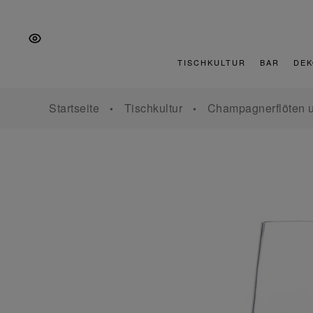
Zur
Zum
Zur
Hauptnavigation
Inhalt
Fußzeile
springen
springen
springen
TISCHKULTUR
BAR
DEK
Startseite
Tischkultur
Champagnerflöten u