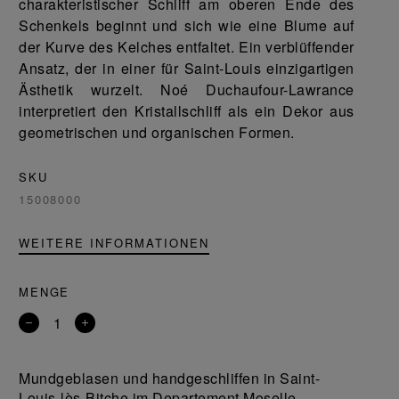
charakteristischer Schliff am oberen Ende des
Schenkels beginnt und sich wie eine Blume auf
der Kurve des Kelches entfaltet. Ein verblüffender
Ansatz, der in einer für Saint-Louis einzigartigen
Ästhetik wurzelt. Noé Duchaufour-Lawrance
interpretiert den Kristallschliff als ein Dekor aus
geometrischen und organischen Formen.
SKU
15008000
WEITERE INFORMATIONEN
MENGE
Entfernen
Ein
Sie
Produkt
ein
hinzufügen
Mundgeblasen und handgeschliffen in Saint-
Produkt
Louis-lès-Bitche im Departement Moselle,