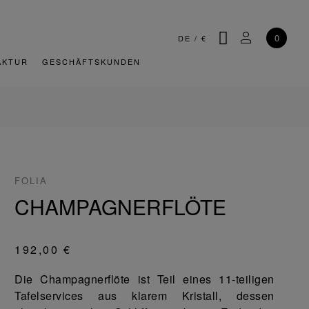
SUCHE
MEIN KONT
0
DE
/
€
AKTUR
GESCHÄFTSKUNDEN
FOLIA
CHAMPAGNERFLÖTE
192,00 €
Die Champagnerflöte ist Teil eines 11-teiligen
Tafelservices aus klarem Kristall, dessen