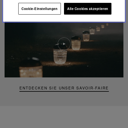
FOLIA BELEUCHTUNG
Cookie-Einstellungen
Alle Cookies akzeptieren
Video
abspielen
YouTube-
Video,
Folia
Mini-
Portable-
Lampe
ENTDECKEN SIE UNSER SAVOIR-FAIRE