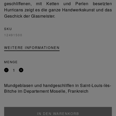
geschliffenen, mit Ketten und Perlen besetzten
Hurricans zeigt es die ganze Handwerkskunst und das
Geschick der Glasmeister.
SKU
12491500
WEITERE INFORMATIONEN
MENGE
Entfernen
Ein
Sie
Produkt
ein
hinzufügen
Mundgeblasen und handgeschliffen in Saint-Louis-lès-
Produkt
Bitche im Departement Moselle, Frankreich
IN DEN WARENKORB