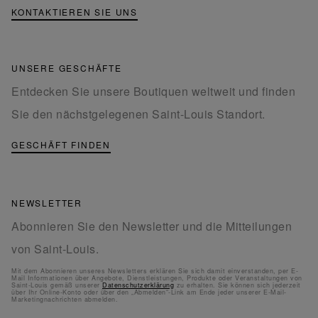
KONTAKTIEREN SIE UNS
UNSERE GESCHÄFTE
Entdecken Sie unsere Boutiquen weltweit und finden
Sie den nächstgelegenen Saint-Louis Standort.
GESCHÄFT FINDEN
NEWSLETTER
Abonnieren Sie den Newsletter und die Mitteilungen
von Saint-Louis.
Mit dem Abonnieren unseres Newsletters erklären Sie sich damit einverstanden, per E-
Mail Informationen über Angebote, Dienstleistungen, Produkte oder Veranstaltungen von
Saint-Louis gemäß unserer
Datenschutzerklärung
zu erhalten. Sie können sich jederzeit
über Ihr Online-Konto oder über den „Abmelden“-Link am Ende jeder unserer E-Mail-
Marketingnachrichten abmelden.