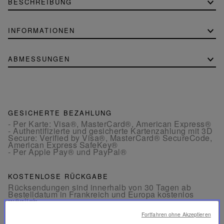
BESCHREIBUNG
INFORMATIONEN
ABMESSUNGEN
GESICHERTE BEZAHLUNG
- Per Karte: Visa®, MasterCard®, American Express®
- Authentifizierte und gesicherte Kartenzahlung mit 3D
Secure: Verified by Visa®, MasterCard® SecureCode,
American Express SafeKey®
- Per Apple Pay® und PayPal®
KOSTENLOSE RÜCKGABE
Rücksendungen sind innerhalb von 30 Tagen ab
Bestelldatum in Frankreich und Europa kostenlos
möglich.
Fortfahren ohne Akzeptieren