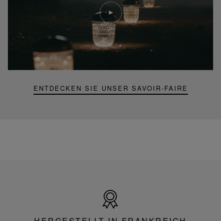
Video
abspielen
YouTube-
Video,
Folia
Mini-
Portable-
Lampe
ENTDECKEN SIE UNSER SAVOIR-FAIRE
Hergestellt
in
Frankreich
HERGESTELLT IN FRANKREICH